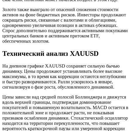
Золото также выиграло от опасений снижения стоимости
активов на фоне бюджетных рисков. Инвесторы продолжают
сокращать риски, связанные с валютами и облигациями,
одновременно увеличивая позиции в активах-убежищах.
Спрос дополнительно поддерживается активными покупками
центральных банков и активным притоком ETF,
обеспеченных золотом.
Технический анализ XAUUSD
На дневном графике XAUUSD сохраняет сильную бычью
динамику. Цены продолжают устанавливать более высокие
максимумы, в то время как коррекции остаются неглубокими
и быстро разворачиваются. Ралли ускорилось в январе,
сигнализируя о фазе роста, обусловленного динамикой.
Цены зависли над средней полосой Боллинджера и движутся
вдоль верхней границы, подтверждая доминирование
покупателей и повышенную волатильность. MACD остается в
положительной зоне и продолжает расти, не показывая
признаков ослабления динамики. Стохастический осциллятор
находится на территории перекупленности, что повышает
вероятность краткосрочной паузы или умеренной коррекции