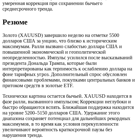
умеренная коррекция при сохранении бычьего
среднесрочного тренда.
Резюме
Золото (XAUUSD) завершило неделю на отметке 5500
долларов США за унцию, что близко к историческим
максимумам. Ралли вызвано слабостью доллара США и
повышенной экономической и геополитической
неопределенностью. Импульс усилился после высказываний
президента Дональда Трампа, которые были
интерпретированы как терпимость к ослаблению доллара на
фоне тарифных угроз. Дополнительный спрос обусловлен
финансовыми проблемами, покупками центральных банков и
притоком средств в золотые ETF.
Технически картина остается бычьей. XAUUSD находится в
фазе ралли, вызванного импульсом; Коррекции неглубоки и
быстро обращаются вспять. Ближайшая поддержка находится
на уровне 5200–5150 долларов США. Удержание этого
диапазона сохраняет потенциал для дальнейших рекордных
максимумов, в то время как условия перекупленности
увеличивают вероятность краткосрочной паузы без
нарушения тренда.