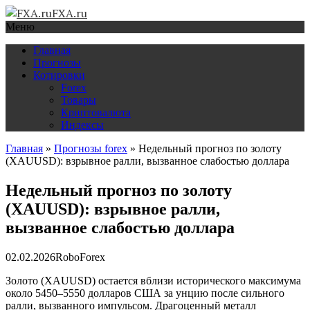
FXA.ru
Меню
Главная
Прогнозы
Котировки
Forex
Товары
Криптовалюта
Индексы
Главная
»
Прогнозы forex
»
Недельный прогноз по золоту
(XAUUSD): взрывное ралли, вызванное слабостью доллара
Недельный прогноз по золоту
(XAUUSD): взрывное ралли,
вызванное слабостью доллара
02.02.2026
RoboForex
Золото (XAUUSD) остается вблизи исторического максимума
около 5450–5550 долларов США за унцию после сильного
ралли, вызванного импульсом. Драгоценный металл