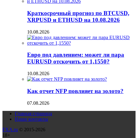
Краткосрочный прогноз по BTCUSD,
XRPUSD и ETHUSD на 10.08.2026
10.08.2026
Евро под давлением: может ли пара
EURUSD отскочить от 1,1550?
10.08.2026
Как отчет NFP повлияет на золото?
07.08.2026
Главная страница
Наши контакты
FXA.ru
© 2015-2026
18+