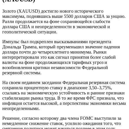
Золото (XAUUSD) достигло нового исторического
максимума, поднявшись выше 5500 долларов США за унцию.
Ралли продолжается на фоне сохраняющейся слабости
доллара США и неопределенности в экономической и
геополитической ситуации.
Импульс был подкреплен высказываниями президента
Дональда Трампа, который преуменьшил значение падения
доллара почти до четырехлетнего минимума. Рынки
интерпретировали это как сигнал принятия более слабой
валюты на фоне продолжающихся тарифных угроз и
возобновления критики независимости Федеральной
резервной системы.
На своем недавнем заседании Федеральная резервная система
сохранила процентную ставку в диапазоне 3,50–3,75%,
ссылаясь на экономическую устойчивость и ранние признаки
стабилизации рынка труда. В то же время ФРС признала, что
инфляция остается высокой, а перспективы экономики весьма
неопределенными.
Решение, согласно которому два члена FOMC выступили за
немедленное снижение ставок, усилило ожидания того, что
смягчение политики может начаться позднее в этом году.