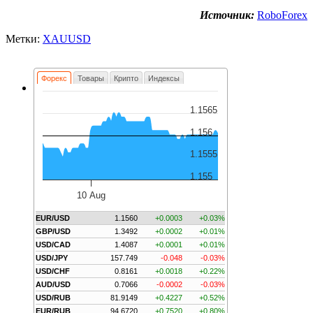
Источник:
RoboForex
Метки:
XAUUSD
Форекс
Товары
Крипто
Индексы
1.1565
1.156
1.1555
1.155
10 Aug
EUR/USD
1.1560
+0.0003
+0.03%
GBP/USD
1.3492
+0.0002
+0.01%
USD/CAD
1.4087
+0.0001
+0.01%
USD/JPY
157.749
-0.048
-0.03%
USD/CHF
0.8161
+0.0018
+0.22%
AUD/USD
0.7066
-0.0002
-0.03%
USD/RUB
81.9149
+0.4227
+0.52%
EUR/RUB
94.6720
+0.7520
+0.80%