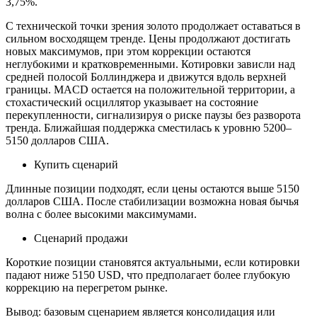
3,75%.
С технической точки зрения золото продолжает оставаться в
сильном восходящем тренде. Цены продолжают достигать
новых максимумов, при этом коррекции остаются
неглубокими и кратковременными. Котировки зависли над
средней полосой Боллинджера и движутся вдоль верхней
границы. MACD остается на положительной территории, а
стохастический осциллятор указывает на состояние
перекупленности, сигнализируя о риске паузы без разворота
тренда. Ближайшая поддержка сместилась к уровню 5200–
5150 долларов США.
Купить сценарий
Длинные позиции подходят, если цены остаются выше 5150
долларов США. После стабилизации возможна новая бычья
волна с более высокими максимумами.
Сценарий продажи
Короткие позиции становятся актуальными, если котировки
падают ниже 5150 USD, что предполагает более глубокую
коррекцию на перегретом рынке.
Вывод: базовым сценарием является консолидация или