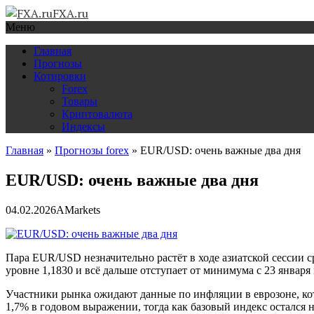
FXA.ru
Меню
Главная
Прогнозы
Котировки
Forex
Товары
Криптовалюта
Индексы
Главная
»
Прогнозы forex
»
EUR/USD: очень важные два дня
EUR/USD: очень важные два дня
04.02.2026
AMarkets
Пара EUR/USD незначительно растёт в ходе азиатской сессии 
уровне 1,1830 и всё дальше отступает от минимума с 23 января 
Участники рынка ожидают данные по инфляции в еврозоне, кото
1,7% в годовом выражении, тогда как базовый индекс остался 