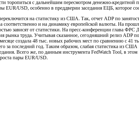
ости торопиться с дальнейшим пересмотром денежно-кредитной 
ы EUR/USD, особенно в преддверии заседания ЕЦБ, которое сос
ереключится на статистику из США. Так, отчет ADP по занятост
, а соответственно и на динамику европейской валюты. На прошл
ностью зависят от статистики. На пресс-конференции глава ФРС
ия рынка труда. Учитывая сказанное, сегодняшний релиз ADP 
сяце создала 48 тыс. новых рабочих мест по сравнению с 41 тыс
его за последний год. Таким образом, слабая статистика из США
дания. Всего же, по данным инструмента FedWatch Tool, в этом 
я роста пары EUR/USD.