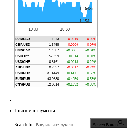
1.15425
1.154
10:00
10:30
EUR/USD
1.1543
-0.0010
-0.09%
GBP/USD
1.3458
-0.0009
-0.07%
USD/CAD
1.4087
+0.0001
+0.01%
USD/JPY
157.859
+0.114
+0.07%
USD/CHF
0.8161
+0.0018
+0.22%
AUD/USD
0.7037
-0.0017
-0.24%
USD/RUB
81.4149
+0.4471
+0.55%
EUR/RUB
93.9830
+0.4950
+0.53%
CNY/RUB
12.0814
+0.1032
+0.86%
Поиск инструмента
Search for:
Search Button