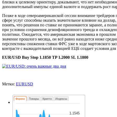
близки к целевому ориентиру, доказывают, что нет необходим
дополнительный импульс единой валюте и поддержать рост пар
Позже в ходе североамериканской сессии внимание трейдеров п
сфере услуг способны оказать значительное влияние на доллар
понять, что решения по ставке не принимаются заранее, а пол
при условии сохранения дезинфляционного тренда и охлажден
политики. Ожидается, что американская экономика в прошлом ме
значение прошлого месяца, он всё равно находится ниже средн
перспективы снижения ставки ФРС уже в ходе мартовского засе
контрасте с выжидательной позицией ЕЦБ создает условия дл
EUR/USD Buy Stop 1.1850 TP 1.2000 SL 1.1800
Метки:
EURUSD
Форекс
Товары
Крипто
Индексы
1.1545