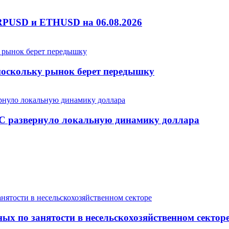
RPUSD и ETHUSD на 06.08.2026
 поскольку рынок берет передышку
С развернуло локальную динамику доллара
ых по занятости в несельскохозяйственном сектор