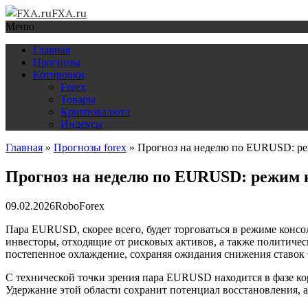
FXA.ru
Меню
Главная
Прогнозы
Котировки
Forex
Товары
Криптовалюта
Индексы
Главная
»
Прогнозы forex
»
Прогноз на неделю по EURUSD: ре
Прогноз на неделю по EURUSD: режим 
09.02.2026
RoboForex
Пара EURUSD, скорее всего, будет торговаться в режиме конс
инвесторы, отходящие от рисковых активов, а также политиче
постепенное охлаждение, сохраняя ожидания снижения ставок 
С технической точки зрения пара EURUSD находится в фазе кор
Удержание этой области сохранит потенциал восстановления, а