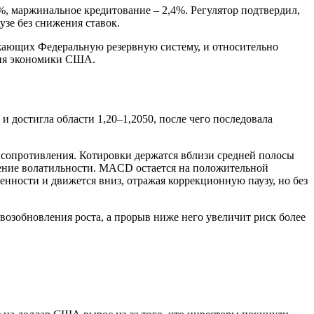
0%, маржинальное кредитование – 2,4%. Регулятор подтвердил,
узе без снижения ставок.
ужающих Федеральную резервную систему, и относительно
ния экономики США.
 достигла области 1,20–1,2050, после чего последовала
е сопротивления. Котировки держатся вблизи средней полосы
жение волатильности. MACD остается на положительной
нности и движется вниз, отражая коррекционную паузу, но без
возобновления роста, а прорыв ниже него увеличит риск более