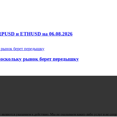
RPUSD и ETHUSD на 06.08.2026
 поскольку рынок берет передышку
 являются указанием к действию. Мы не оказываем каких-либо услуг и не сот