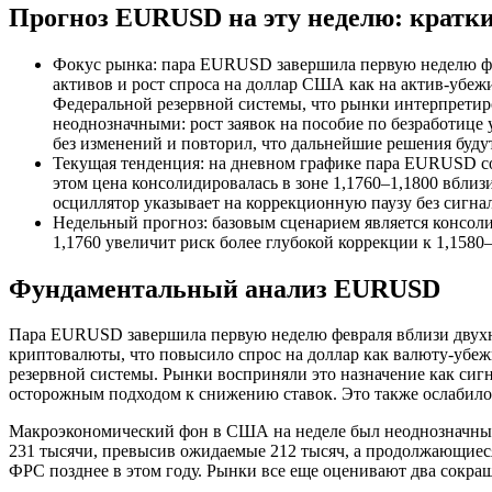
Прогноз EURUSD на эту неделю: кратки
Фокус рынка: пара EURUSD завершила первую неделю фе
активов и рост спроса на доллар США как на актив-уб
Федеральной резервной системы, что рынки интерпрети
неоднозначными: рост заявок на пособие по безработице
без изменений и повторил, что дальнейшие решения буд
Текущая тенденция: на дневном графике пара EURUSD сох
этом цена консолидировалась в зоне 1,1760–1,1800 вбли
осциллятор указывает на коррекционную паузу без сигна
Недельный прогноз: базовым сценарием является консоли
1,1760 увеличит риск более глубокой коррекции к 1,1580
Фундаментальный анализ EURUSD
Пара EURUSD завершила первую неделю февраля вблизи двухне
криптовалюты, что повысило спрос на доллар как валюту-уб
резервной системы. Рынки восприняли это назначение как сиг
осторожным подходом к снижению ставок. Это также ослабило
Макроэкономический фон в США на неделе был неоднозначным.
231 тысячи, превысив ожидаемые 212 тысяч, а продолжающиеся
ФРС позднее в этом году. Рынки все еще оценивают два сокраще