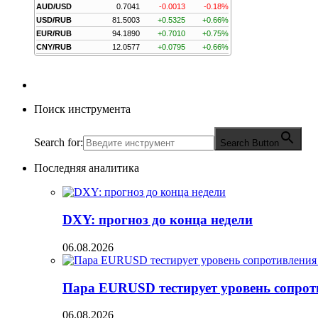
AUD/USD
0.7041
-0.0013
-0.18%
USD/RUB
81.5003
+0.5325
+0.66%
EUR/RUB
94.1890
+0.7010
+0.75%
CNY/RUB
12.0577
+0.0795
+0.66%
Поиск инструмента
Search for:
Search Button
Последняя аналитика
DXY: прогноз до конца недели
06.08.2026
Пара EURUSD тестирует уровень сопрот
06.08.2026