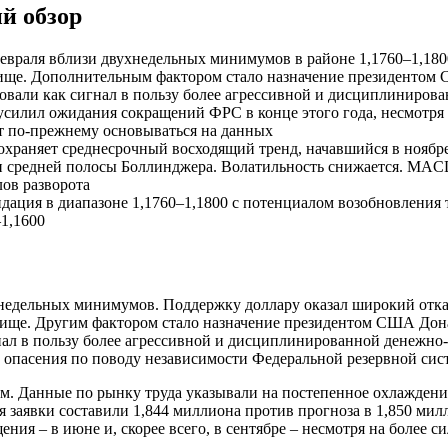
й обзор
враля вблизи двухнедельных минимумов в районе 1,1760–1,180
ежище. Дополнительным фактором стало назначение президенто
ровали как сигнал в пользу более агрессивной и дисциплинир
 усилил ожидания сокращений ФРС в конце этого года, несмотря
ут по-прежнему основываться на данных
раняет среднесрочный восходящий тренд, начавшийся в ноябре.
зи средней полосы Боллинджера. Волатильность снижается. MACD
лов разворота
дация в диапазоне 1,1760–1,1800 с потенциалом возобновления
–1,1600
дельных минимумов. Поддержку доллару оказал широкий отказ 
ежище. Другим фактором стало назначение президентом США До
нал в пользу более агрессивной и дисциплинированной денежно
 опасения по поводу независимости Федеральной резервной сис
 Данные по рынку труда указывали на постепенное охлаждение
 заявки составили 1,844 миллиона против прогноза в 1,850 ми
ния – в июне и, скорее всего, в сентябре – несмотря на более с