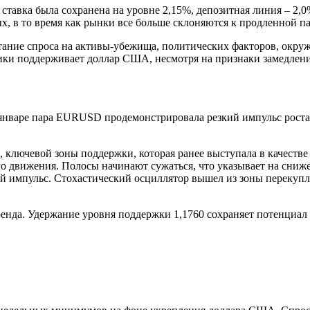
 ставка была сохранена на уровне 2,15%, депозитная линия – 2,
, в то время как рынки все больше склоняются к продленной па
етание спроса на активы-убежища, политических факторов, окр
ики поддерживает доллар США, несмотря на признаки замедле
 январе пара EURUSD продемонстрировала резкий импульс роста и
0, ключевой зоны поддержки, которая ранее выступала в качеств
го движения. Полосы начинают сужаться, что указывает на сни
й импульс. Стохастический осциллятор вышел из зоны перекупле
енда. Удержание уровня поддержки 1,1760 сохраняет потенциал 