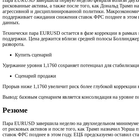
Пара EURUSD завершила первую неделю февраля вблизи двухн
рискованные активы, а также после того, как Дональд Трамп н
агрессивной и дисциплинированной политики. Макроэкономиче
поддерживает ожидания снижения ставок ФРС позднее в этом г
данных.
Технически пара EURUSD остается в фазе коррекции в рамках в
поддержки. Цена держится вблизи средней полосы Боллинджера
разворота.
Купить сценарий
Удержание уровня 1,1760 сохраняет потенциал для стабилизаци
Сценарий продажи
Прорыв ниже 1,1760 увеличит риск более глубокой коррекции к
Вывод: базовым сценарием является консолидация на уровне п
Резюме
Пара EURUSD завершила неделю на двухнедельном минимуме о
от рисковых активов и после того, как Трамп назначил Уорш
ставок ФРС позднее в этом году. ЕЦБ предсказуемо оставил ст