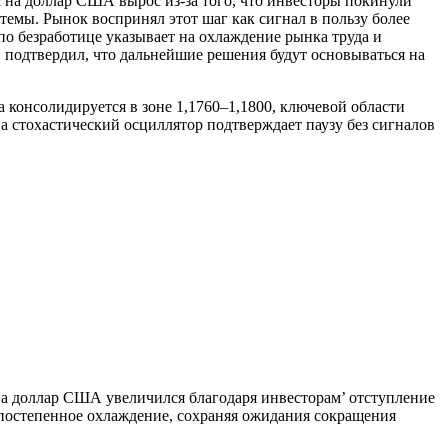
а доллар США вырос из-за того, что инвесторы покинули
темы. Рынок воспринял этот шаг как сигнал в пользу более
 безработице указывает на охлаждение рынка труда и
 подтвердил, что дальнейшие решения будут основываться на
а консолидируется в зоне 1,1760–1,1800, ключевой области
а стохастический осциллятор подтверждает паузу без сигналов
а доллар США увеличился благодаря инвесторам’ отступление
 постепенное охлаждение, сохраняя ожидания сокращения