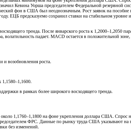
едельных минимумов на фоне укрепления доллара США. Спрос н
азначил Кевина Уорша председателем Федеральной резервной сис
ский фон в США был неоднозначным. Рост заявок на пособие по
оду. ЕЦБ предсказуемо сохранил ставки на стабильном уровне и
осходящего тренда. После январского роста к 1,2000–1,2050 пар
, волатильность падает. MACD остается в положительной зоне, 
и и возобновления роста.
 1,1580–1,1600.
оддержки в рамках более широкого восходящего тренда.
коло 1,1760–1,1800 на фоне укрепления доллара США. Спрос н
а председателем ФРС. Данные по рынку труда США указывают на
авки без изменений.