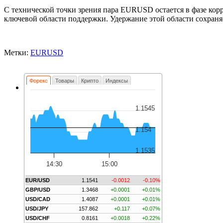
С технической точки зрения пара EURUSD остается в фазе корре
ключевой области поддержки. Удержание этой области сохраняе
Метки:
EURUSD
Форекс
Товары
Крипто
Индексы
1.1545
1.154
1.1535
14:30
15:00
EUR/USD
1.1541
-0.0012
-0.10%
GBP/USD
1.3468
+0.0001
+0.01%
USD/CAD
1.4087
+0.0001
+0.01%
USD/JPY
157.862
+0.117
+0.07%
USD/CHF
0.8161
+0.0018
+0.22%