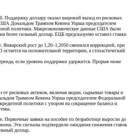
0. Поддержку доллару оказал широкий выход из рисковых
м США Дональдом Трампом Кевина Уорша председателем
ованной политики. Макроэкономические данные США были
 на более сильный доллар. ЕЦБ предсказуемо оставил ставки
 Январский рост до 1,20–1,2050 сменился коррекцией, при
 остается на положительной территории, а стохастический
 тренда, если уровень поддержки удержится. Прорыв ниже
от рисковых активов, включая акции, сырьевые товары и
нальдом Трампом Кевина Уорша председателем Федеральной
-кредитной политики с упором на сокращение баланса и
темы.
. Первичные заявки на пособие по безработице выросли до
ллиона. Эти сигналы подтвердили ожидания снижения ставок
ильный доллар.