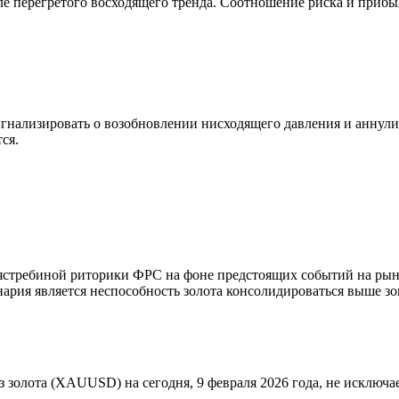
ле перегретого восходящего тренда. Соотношение риска и прибы
гнализировать о возобновлении нисходящего давления и аннули
ся.
стребиной риторики ФРС на фоне предстоящих событий на рынк
ия является неспособность золота консолидироваться выше зон
лота (XAUUSD) на сегодня, 9 февраля 2026 года, не исключает