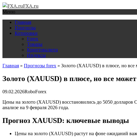
FXA.ru
Меню
Главная
Прогнозы
Котировки
Forex
Товары
Криптовалюта
Индексы
Главная
»
Прогнозы forex
»
Золото (XAUUSD) в плюсе, но все 
Золото (XAUUSD) в плюсе, но все може
09.02.2026
RoboForex
Цены на золото (XAUUSD) восстановились до 5050 долларов 
анализе на 9 февраля 2026 года.
Прогноз XAUUSD: ключевые выводы
Цены на золото (XAUUSD) растут на фоне ожиданий в