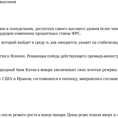
 высоким
ю в понедельник, достигнув самого высокого уровня более че
 будущем изменении процентных ставок ФРС.
 который выйдет в среду и, как ожидается, укажет на стабилиз
тия в Японии. Решающая победа действующего премьер-министр
родный банк Китая в январе увеличивает свои золотые резервы 
 США и Ираном, состоявшиеся в пятницу, завершились соглашен
ле резкого роста в конце января. Цены резко пошли вверх и с