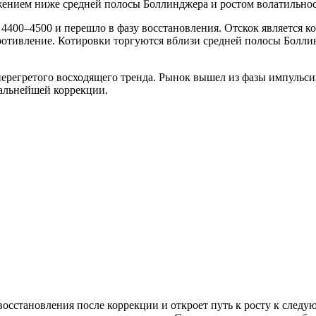
нием ниже средней полосы Боллинджера и ростом волатильност
 4400–4500 и перешло в фазу восстановления. Отскок является к
противление. Котировки торгуются вблизи средней полосы Болли
перегретого восходящего тренда. Рынок вышел из фазы импульси
дальнейшей коррекции.
осстановления после коррекции и откроет путь к росту к след