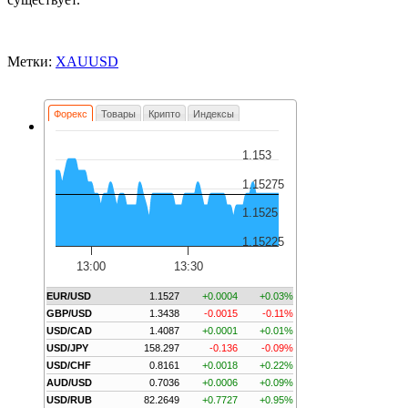
Метки:
XAUUSD
Форекс
Товары
Крипто
Индексы
1.153
1.15275
1.1525
1.15225
13:00
13:30
EUR/USD
1.1527
+0.0004
+0.03%
GBP/USD
1.3438
-0.0015
-0.11%
USD/CAD
1.4087
+0.0001
+0.01%
USD/JPY
158.297
-0.136
-0.09%
USD/CHF
0.8161
+0.0018
+0.22%
AUD/USD
0.7036
+0.0006
+0.09%
USD/RUB
82.2649
+0.7727
+0.95%