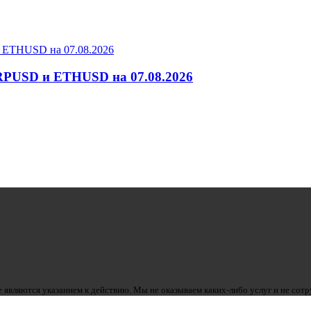
RPUSD и ETHUSD на 07.08.2026
 являются указанием к действию. Мы не оказываем каких-либо услуг и не сот