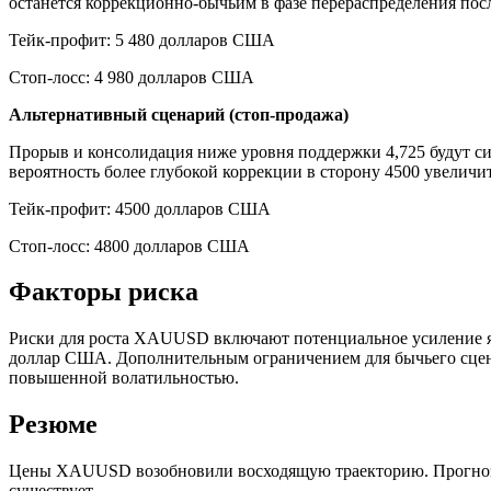
останется коррекционно-бычьим в фазе перераспределения пос
Тейк-профит: 5 480 долларов США
Стоп-лосс: 4 980 долларов США
Альтернативный сценарий (стоп-продажа)
Прорыв и консолидация ниже уровня поддержки 4,725 будут си
вероятность более глубокой коррекции в сторону 4500 увеличит
Тейк-профит: 4500 долларов США
Стоп-лосс: 4800 долларов США
Факторы риска
Риски для роста XAUUSD включают потенциальное усиление я
доллар США. Дополнительным ограничением для бычьего сценар
повышенной волатильностью.
Резюме
Цены XAUUSD возобновили восходящую траекторию. Прогноз зо
существует.