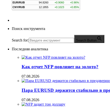
EUR/RUB
94.8260
+0.9060
+0.96%
CNY/RUB
12.1855
+0.1023
+0.85%
Поиск инструмента
Search for:
Search Button
Последняя аналитика
Как отчет NFP повлияет на золото?
07.08.2026
Пара EURUSD держится стабильно в пред
07.08.2026