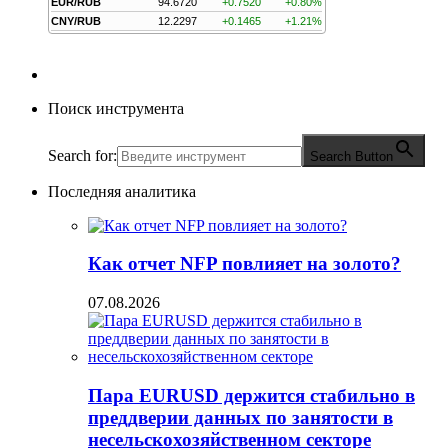
EUR/RUB
94.6720
+0.7520
+0.80%
CNY/RUB
12.2297
+0.1465
+1.21%
Поиск инструмента
Search for:
Search Button
Последняя аналитика
Как отчет NFP повлияет на золото?
07.08.2026
Пара EURUSD держится стабильно в
преддверии данных по занятости в
несельскохозяйственном секторе