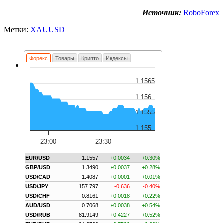
Источник:
RoboForex
Метки:
XAUUSD
Форекс
Товары
Крипто
Индексы
1.1565
1.156
1.1555
1.155
23:00
23:30
EUR/USD
1.1557
+0.0034
+0.30%
GBP/USD
1.3490
+0.0037
+0.28%
USD/CAD
1.4087
+0.0001
+0.01%
USD/JPY
157.797
-0.636
-0.40%
USD/CHF
0.8161
+0.0018
+0.22%
AUD/USD
0.7068
+0.0038
+0.54%
USD/RUB
81.9149
+0.4227
+0.52%