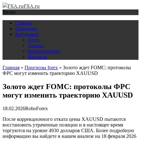
FXA.ru
Меню
Главная
Прогнозы
Котировки
Forex
Товары
Криптовалюта
Индексы
Главная
»
Прогнозы forex
»
Золото ждет FOMC: протоколы
ФРС могут изменить траекторию XAUUSD
Золото ждет FOMC: протоколы ФРС
могут изменить траекторию XAUUSD
18.02.2026
RoboForex
После коррекционного отката цены XAUUSD пытаются
восстановить утраченные позиции и в настоящее время
торгуются на уровне 4930 долларов США. Более подробную
информацию вы найдете в нашем анализе на 18 февраля 2026