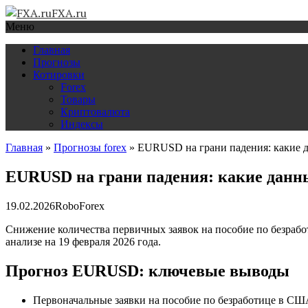
FXA.ru
Меню
Главная
Прогнозы
Котировки
Forex
Товары
Криптовалюта
Индексы
Главная
»
Прогнозы forex
»
EURUSD на грани падения: какие д
EURUSD на грани падения: какие данны
19.02.2026
RoboForex
Снижение количества первичных заявок на пособие по безраб
анализе на 19 февраля 2026 года.
Прогноз EURUSD: ключевые выводы
Первоначальные заявки на пособие по безработице в США