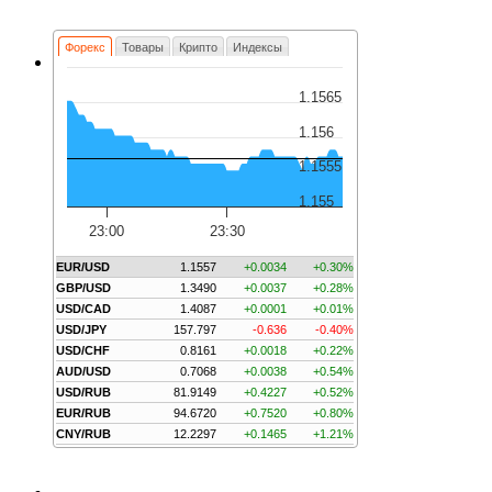
Форекс
Товары
Крипто
Индексы
1.1565
1.156
1.1555
1.155
23:00
23:30
EUR/USD
1.1557
+0.0034
+0.30%
GBP/USD
1.3490
+0.0037
+0.28%
USD/CAD
1.4087
+0.0001
+0.01%
USD/JPY
157.797
-0.636
-0.40%
USD/CHF
0.8161
+0.0018
+0.22%
AUD/USD
0.7068
+0.0038
+0.54%
USD/RUB
81.9149
+0.4227
+0.52%
EUR/RUB
94.6720
+0.7520
+0.80%
CNY/RUB
12.2297
+0.1465
+1.21%