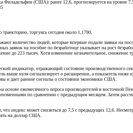
 Филадельфии (США): ранее 12,6, прогнозируется на уровне 7,
85
раекторию, торгуясь сегодня около 1,1790.
жают количество людей, которые впервые подали заявки на посо
ных заявок на пособие по безработице указывает на рост безраб
ение до 223 тысяч. Хотя изменение незначительное, снижение 
ий индикатор, отражающий состояние производственного секто
тель выше нуля сигнализирует о расширении, а показатель ниже 
мы и дает ранние сигналы о состоянии экономики США.
а основе ежемесячного опроса производителей в восточной Пе
 неизменными по сравнению с предыдущим месяцем. Затем рассч
 что индекс может снизиться до 7,5 с предыдущих 12,6. Несмотря
ять на доллар США.