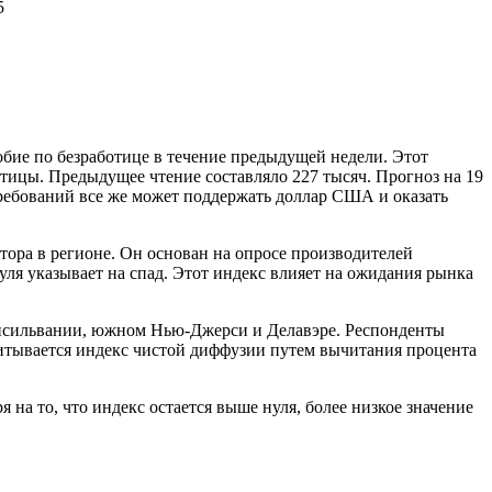
5
бие по безработице в течение предыдущей недели. Этот
отицы. Предыдущее чтение составляло 227 тысяч. Прогноз на 19
требований все же может поддержать доллар США и оказать
ра в регионе. Он основан на опросе производителей
нуля указывает на спад. Этот индекс влияет на ожидания рынка
нсильвании, южном Нью-Джерси и Делавэре. Респонденты
итывается индекс чистой диффузии путем вычитания процента
 на то, что индекс остается выше нуля, более низкое значение