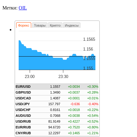
Метки:
OIL
Форекс
Товары
Крипто
Индексы
1.1565
1.156
1.1555
1.155
23:00
23:30
EUR/USD
1.1557
+0.0034
+0.30%
GBP/USD
1.3490
+0.0037
+0.28%
USD/CAD
1.4087
+0.0001
+0.01%
USD/JPY
157.797
-0.636
-0.40%
USD/CHF
0.8161
+0.0018
+0.22%
AUD/USD
0.7068
+0.0038
+0.54%
USD/RUB
81.9149
+0.4227
+0.52%
EUR/RUB
94.6720
+0.7520
+0.80%
CNY/RUB
12.2297
+0.1465
+1.21%