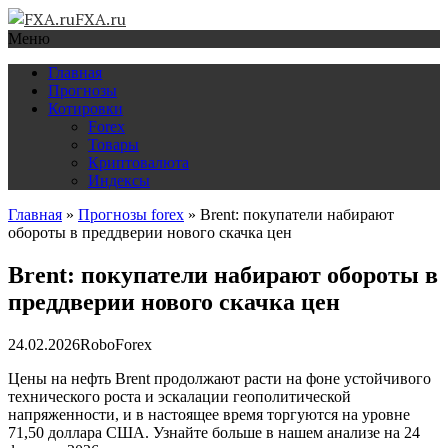
FXA.ru
Меню
Главная
Прогнозы
Котировки
Forex
Товары
Криптовалюта
Индексы
Главная
»
Прогнозы forex
»
Brent: покупатели набирают
обороты в преддверии нового скачка цен
Brent: покупатели набирают обороты в
преддверии нового скачка цен
24.02.2026
RoboForex
Цены на нефть Brent продолжают расти на фоне устойчивого
технического роста и эскалации геополитической
напряженности, и в настоящее время торгуются на уровне
71,50 доллара США. Узнайте больше в нашем анализе на 24