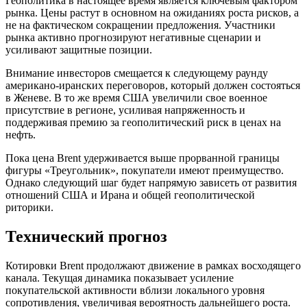
Геополитика в настоящее время является ключевым фактором
рынка. Цены растут в основном на ожиданиях роста рисков, а
не на фактическом сокращении предложения. Участники
рынка активно прогнозируют негативные сценарии и
усиливают защитные позиции.
Внимание инвесторов смещается к следующему раунду
американо-иранских переговоров, который должен состояться
в Женеве. В то же время США увеличили свое военное
присутствие в регионе, усиливая напряженность и
поддерживая премию за геополитический риск в ценах на
нефть.
Пока цена Brent удерживается выше прорванной границы
фигуры «Треугольник», покупатели имеют преимущество.
Однако следующий шаг будет напрямую зависеть от развития
отношений США и Ирана и общей геополитической
риторики.
Технический прогноз
Котировки Brent продолжают движение в рамках восходящего
канала. Текущая динамика показывает усиление
покупательской активности вблизи локального уровня
сопротивления, увеличивая вероятность дальнейшего роста.