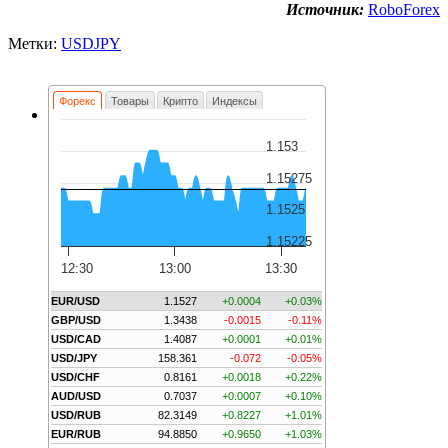
Источник:
RoboForex
Метки:
USDJPY
Форекс
Товары
Крипто
Индексы
1.153
1.15275
1.1525
1.15225
12:30
13:00
13:30
EUR/USD
1.1527
+0.0004
+0.03%
GBP/USD
1.3438
-0.0015
-0.11%
USD/CAD
1.4087
+0.0001
+0.01%
USD/JPY
158.361
-0.072
-0.05%
USD/CHF
0.8161
+0.0018
+0.22%
AUD/USD
0.7037
+0.0007
+0.10%
USD/RUB
82.3149
+0.8227
+1.01%
EUR/RUB
94.8850
+0.9650
+1.03%