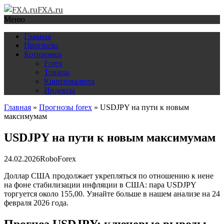
FXA.ru
Меню
Главная
Прогнозы
Котировки
Forex
Товары
Криптовалюта
Индексы
Главная
»
Прогнозы forex
»
USDJPY на пути к новым
максимумам
USDJPY на пути к новым максимумам
24.02.2026
RoboForex
Доллар США продолжает укрепляться по отношению к иене
на фоне стабилизации инфляции в США: пара USDJPY
торгуется около 155,00. Узнайте больше в нашем анализе на 24
февраля 2026 года.
Прогноз USDJPY: ключевые выводы