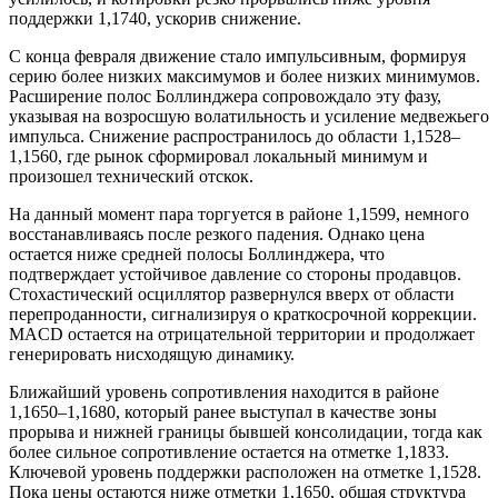
поддержки 1,1740, ускорив снижение.
С конца февраля движение стало импульсивным, формируя
серию более низких максимумов и более низких минимумов.
Расширение полос Боллинджера сопровождало эту фазу,
указывая на возросшую волатильность и усиление медвежьего
импульса. Снижение распространилось до области 1,1528–
1,1560, где рынок сформировал локальный минимум и
произошел технический отскок.
На данный момент пара торгуется в районе 1,1599, немного
восстанавливаясь после резкого падения. Однако цена
остается ниже средней полосы Боллинджера, что
подтверждает устойчивое давление со стороны продавцов.
Стохастический осциллятор развернулся вверх от области
перепроданности, сигнализируя о краткосрочной коррекции.
MACD остается на отрицательной территории и продолжает
генерировать нисходящую динамику.
Ближайший уровень сопротивления находится в районе
1,1650–1,1680, который ранее выступал в качестве зоны
прорыва и нижней границы бывшей консолидации, тогда как
более сильное сопротивление остается на отметке 1,1833.
Ключевой уровень поддержки расположен на отметке 1,1528.
Пока цены остаются ниже отметки 1,1650, общая структура