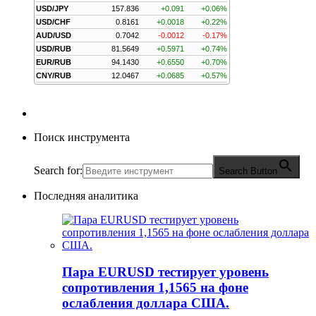
USD/JPY
157.836
+0.091
+0.06%
USD/CHF
0.8161
+0.0018
+0.22%
AUD/USD
0.7042
-0.0012
-0.17%
USD/RUB
81.5649
+0.5971
+0.74%
EUR/RUB
94.1430
+0.6550
+0.70%
CNY/RUB
12.0467
+0.0685
+0.57%
Поиск инструмента
Search for:
Search Button
Последняя аналитика
Пара EURUSD тестирует уровень
сопротивления 1,1565 на фоне
ослабления доллара США.