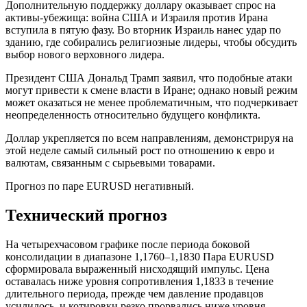
Дополнительную поддержку доллару оказывает спрос на
активы-убежища: война США и Израиля против Ирана
вступила в пятую фазу. Во вторник Израиль нанес удар по
зданию, где собирались религиозные лидеры, чтобы обсудить
выбор нового верховного лидера.
Президент США Дональд Трамп заявил, что подобные атаки
могут привести к смене власти в Иране; однако новый режим
может оказаться не менее проблематичным, что подчеркивает
неопределенность относительно будущего конфликта.
Доллар укрепляется по всем направлениям, демонстрируя на
этой неделе самый сильный рост по отношению к евро и
валютам, связанным с сырьевыми товарами.
Прогноз по паре EURUSD негативный.
Технический прогноз
На четырехчасовом графике после периода боковой
консолидации в диапазоне 1,1760–1,1830 Пара EURUSD
сформировала выраженный нисходящий импульс. Цена
оставалась ниже уровня сопротивления 1,1833 в течение
длительного периода, прежде чем давление продавцов
усилилось, и котировки резко прорвались ниже уровня