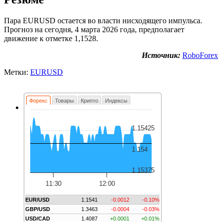
Пара EURUSD остается во власти нисходящего импульса.
Прогноз на сегодня, 4 марта 2026 года, предполагает
движение к отметке 1,1528.
Источник:
RoboForex
Метки:
EURUSD
Форекс
Товары
Крипто
Индексы
1.15425
1.154
1.15375
11:30
12:00
EUR/USD
1.1541
-0.0012
-0.10%
GBP/USD
1.3463
-0.0004
-0.03%
USD/CAD
1.4087
+0.0001
+0.01%