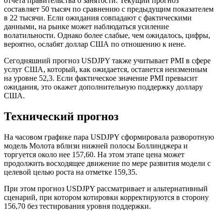
отчета правительства о занятости. Текущий прогноз
составляет 50 тысяч по сравнению с предыдущим показателем
в 22 тысячи. Если ожидания совпадают с фактическими
данными, на рынке может наблюдаться усиление
волатильности. Однако более слабые, чем ожидалось, цифры,
вероятно, ослабят доллар США по отношению к иене.
Сегодняшний прогноз USDJPY также учитывает PMI в сфере
услуг США, который, как ожидается, останется неизменным
на уровне 52,3. Если фактическое значение PMI превысит
ожидания, это окажет дополнительную поддержку доллару
США.
Технический прогноз
На часовом графике пара USDJPY сформировала разворотную
модель Молота вблизи нижней полосы Боллинджера и
торгуется около нее 157,60. На этом этапе цена может
продолжить восходящее движение по мере развития модели с
целевой целью роста на отметке 159,35.
При этом прогноз USDJPY рассматривает и альтернативный
сценарий, при котором котировки корректируются в сторону
156,70 без тестирования уровня поддержки.