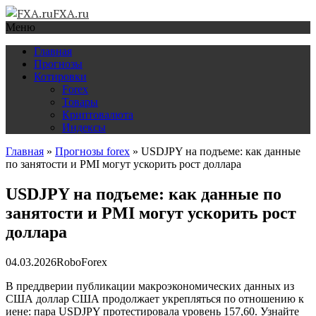
FXA.ru
Меню
Главная
Прогнозы
Котировки
Forex
Товары
Криптовалюта
Индексы
Главная
»
Прогнозы forex
»
USDJPY на подъеме: как данные
по занятости и PMI могут ускорить рост доллара
USDJPY на подъеме: как данные по
занятости и PMI могут ускорить рост
доллара
04.03.2026
RoboForex
В преддверии публикации макроэкономических данных из
США доллар США продолжает укрепляться по отношению к
иене: пара USDJPY протестировала уровень 157,60. Узнайте