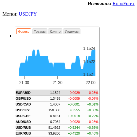
Источник:
RoboForex
Метки:
USDJPY
Форекс
Товары
Крипто
Индексы
1.1524
1.1522
1.152
21:00
21:30
22:00
EUR/USD
1.1524
-0.0029
-0.25%
GBP/USD
1.3458
-0.0009
-0.07%
USD/CAD
1.4087
+0.0001
+0.01%
USD/JPY
158.300
+0.555
+0.35%
USD/CHF
0.8161
+0.0018
+0.22%
AUD/USD
0.7034
-0.0020
-0.28%
USD/RUB
81.4922
+0.5244
+0.65%
EUR/RUB
93.9200
+0.4320
+0.46%