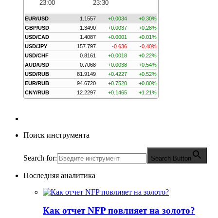
23:00
23:30
EUR/USD
1.1557
+0.0034
+0.30%
GBP/USD
1.3490
+0.0037
+0.28%
USD/CAD
1.4087
+0.0001
+0.01%
USD/JPY
157.797
-0.636
-0.40%
USD/CHF
0.8161
+0.0018
+0.22%
AUD/USD
0.7068
+0.0038
+0.54%
USD/RUB
81.9149
+0.4227
+0.52%
EUR/RUB
94.6720
+0.7520
+0.80%
CNY/RUB
12.2297
+0.1465
+1.21%
Поиск инструмента
Search for:
Search Button
Последняя аналитика
Как отчет NFP повлияет на золото?