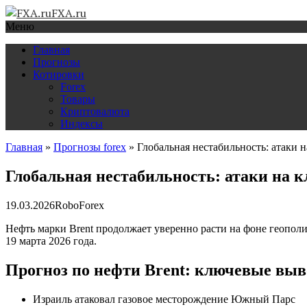
FXA.ru
Меню
Главная
Прогнозы
Котировки
Forex
Товары
Криптовалюта
Индексы
Главная
»
Прогнозы forex
»
Глобальная нестабильность: атаки 
Глобальная нестабильность: атаки на к
19.03.2026
RoboForex
Нефть марки Brent продолжает уверенно расти на фоне геопол
19 марта 2026 года.
Прогноз по нефти Brent: ключевые вы
Израиль атаковал газовое месторождение Южный Парс