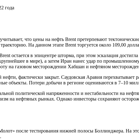
22 года
, учитывает, что цены на нефть Brent претерпевают тектоническ
раекторию. На данном этапе Brent торгуется около 109,00 долл
о Brent остается в эпицентре шторма, при этом эскалация достиг
крупнейшее в мире), а затем Иран нанес удар по промышленном
оту на газовом месторождении Хабшан и нефтяном месторожден
 нефти, фактически закрыт. Саудовская Аравия перехватывает р
ные объекты. Потери добычи в регионе оцениваются в 7–10 милл
льной политической напряженности и нестабильности на нефтя
зм на нефтяных рынках. Однако инвесторы сохраняют осторожно
Молот» после тестирования нижней полосы Боллинджера. На эт
.