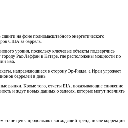
ие сдвиги на фоне полномасштабного энергетического
аров США за баррель.
ла нового уровня, поскольку ключевые объекты подверглись
у городу Рас-Лаффан в Катаре, где расположены мощности по
ии Баб.
акеты, направляющиеся в сторону Эр-Рияда, а Иран угрожает
ионов баррелей в день.
ные рынки. Кроме того, отчеты EIA, показывающие снижение
сть и ждут новых данных о запасах, которые могут повлиять
ом этапе цены продолжают восходящий тренд; после коррекции