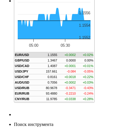
1.1556
1.1554
1.1552
05:00
05:30
EUR/USD
1.1555
+0.0002
+0.02%
GBP/USD
1.3467
0.0000
0.00%
USD/CAD
1.4087
+0.0001
+0.01%
USD/JPY
157.661
-0.084
-0.05%
USD/CHF
0.8161
+0.0018
+0.22%
AUD/USD
0.7056
+0.0002
+0.03%
USD/RUB
80.9678
-0.3471
-0.43%
EUR/RUB
93.4880
-0.2210
-0.24%
CNY/RUB
11.9785
+0.0338
+0.28%
Поиск инструмента