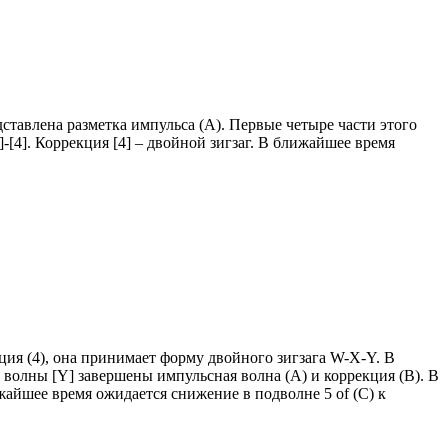
ставлена разметка импульса (A). Первые четыре части этого
-[4]. Коррекция [4] – двойной зигзаг. В ближайшее время
ция (4), она принимает форму двойного зигзага W-X-Y. В
 волны [Y] завершены импульсная волна (A) и коррекция (B). В
ижайшее время ожидается снижение в подволне 5 of (C) к