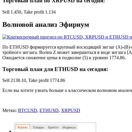
Торговый план по XRPUSD на сегодня:
Sell 1.450, Take profit 1.134
Волновой анализ Эфириум
По ETHUSD формируется крупный восходящий зигзаг (A)-(B)-(C
тройного зигзага. Волна Z может завершиться в виде зигзага [
Ожидается снижение цены в подволне (5) к уровню 1774.86.
Торговый план для ETHUSD на сегодня:
Sell 2138.10, Take profit 1774.86
Если вы хотите узнать больше о классическом волновом анализ
Метки:
BTCUSD
,
ETHUSD
,
XRPUSD
Форекс
Товары
Крипто
Индексы