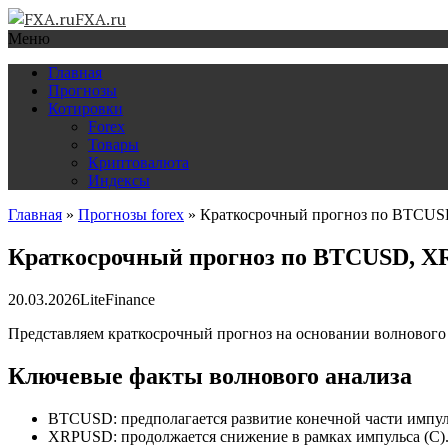
FXA.ru
Меню
Главная
Прогнозы
Котировки
Forex
Товары
Криптовалюта
Индексы
Главная
»
Прогнозы forex
»
Краткосрочный прогноз по BTCUS
Краткосрочный прогноз по BTCUSD, XR
20.03.2026
LiteFinance
Представляем краткосрочный прогноз на основании волнового
Ключевые факты волнового анализа
BTCUSD: предполагается развитие конечной части импульс
XRPUSD: продолжается снижение в рамках импульса (C).