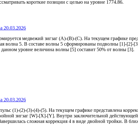
сматривать короткие позиции с целью на уровне 1774.86.
мируется медвежий зигзаг (A)-(B)-(C). На текущем графике пред
я волна 5. В составе волны 5 сформированы подволны [1]-[2]-[3]
 данном уровне величина волны [5] составит 50% от волны [3].
с (1)-(2)-(3)-(4)-(5). На текущем графике представлена коррек
войной зигзаг [W]-[X]-[Y]. Внутри заключительной действующей
. Завершилась сложная коррекция 4 в виде двойной тройки. В бл