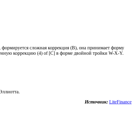
 формируется сложная коррекция (B), она принимает форму
шенную коррекцию (4) of [C] в форме двойной тройки W-X-Y.
Эллиотта.
Источник:
LiteFinance