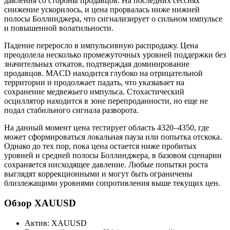
давления со стороны продавцов. На последних сессиях
снижение ускорилось, и цена прорвалась ниже нижней
полосы Боллинджера, что сигнализирует о сильном импульсе
и повышенной волатильности.
Падение переросло в импульсивную распродажу. Цена
преодолела несколько промежуточных уровней поддержки без
значительных откатов, подтверждая доминирование
продавцов. MACD находится глубоко на отрицательной
территории и продолжает падать, что указывает на
сохранение медвежьего импульса. Стохастический
осциллятор находится в зоне перепроданности, но еще не
подал стабильного сигнала разворота.
На данный момент цена тестирует область 4320–4350, где
может сформироваться локальная пауза или попытка отскока.
Однако до тех пор, пока цена остается ниже пробитых
уровней и средней полосы Боллинджера, в базовом сценарии
сохраняется нисходящее давление. Любые попытки роста
выглядят коррекционными и могут быть ограничены
близлежащими уровнями сопротивления выше текущих цен.
Обзор XAUUSD
Актив: XAUUSD