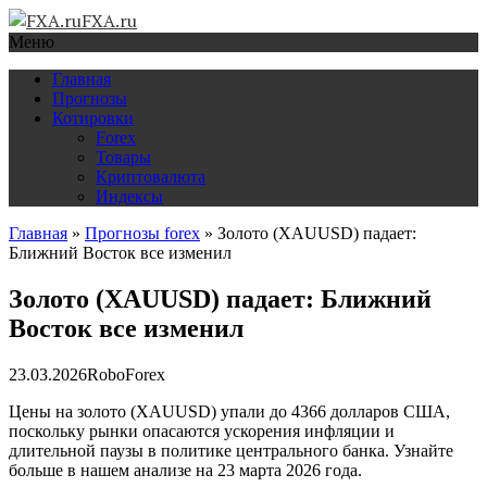
FXA.ru
Меню
Главная
Прогнозы
Котировки
Forex
Товары
Криптовалюта
Индексы
Главная
»
Прогнозы forex
»
Золото (XAUUSD) падает:
Ближний Восток все изменил
Золото (XAUUSD) падает: Ближний
Восток все изменил
23.03.2026
RoboForex
Цены на золото (XAUUSD) упали до 4366 долларов США,
поскольку рынки опасаются ускорения инфляции и
длительной паузы в политике центрального банка. Узнайте
больше в нашем анализе на 23 марта 2026 года.