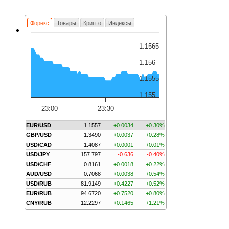
Форекс
Товары
Крипто
Индексы
1.1565
1.156
1.1555
1.155
23:00
23:30
EUR/USD
1.1557
+0.0034
+0.30%
GBP/USD
1.3490
+0.0037
+0.28%
USD/CAD
1.4087
+0.0001
+0.01%
USD/JPY
157.797
-0.636
-0.40%
USD/CHF
0.8161
+0.0018
+0.22%
AUD/USD
0.7068
+0.0038
+0.54%
USD/RUB
81.9149
+0.4227
+0.52%
EUR/RUB
94.6720
+0.7520
+0.80%
CNY/RUB
12.2297
+0.1465
+1.21%