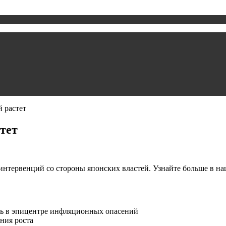
 растет
тет
нтервенций со стороны японских властей. Узнайте больше в наш
сь в эпицентре инфляционных опасений
ния роста