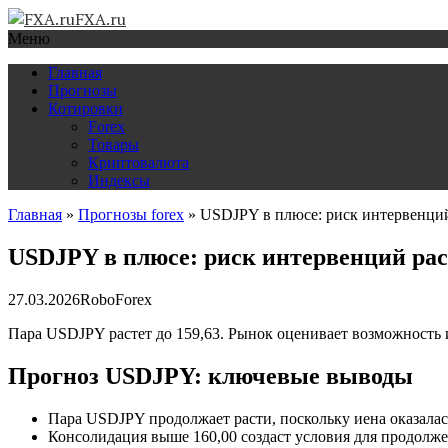
FXA.ru
Меню
Главная
Прогнозы
Котировки
Forex
Товары
Криптовалюта
Индексы
Главная
»
Прогнозы forex
»
USDJPY в плюсе: риск интервенций
USDJPY в плюсе: риск интервенций рас
27.03.2026
RoboForex
Пара USDJPY растет до 159,63. Рынок оценивает возможность и
Прогноз USDJPY: ключевые выводы
Пара USDJPY продолжает расти, поскольку иена оказала
Консолидация выше 160,00 создаст условия для продолже