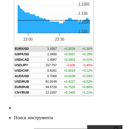
1.1565
1.156
1.1555
1.155
23:00
23:30
EUR/USD
1.1557
+0.0034
+0.30%
GBP/USD
1.3490
+0.0037
+0.28%
USD/CAD
1.4087
+0.0001
+0.01%
USD/JPY
157.797
-0.636
-0.40%
USD/CHF
0.8161
+0.0018
+0.22%
AUD/USD
0.7068
+0.0038
+0.54%
USD/RUB
81.9149
+0.4227
+0.52%
EUR/RUB
94.6720
+0.7520
+0.80%
CNY/RUB
12.2297
+0.1465
+1.21%
Поиск инструмента