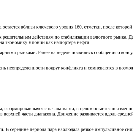
 остается вблизи ключевого уровня 160, отметки, после которо
к решительным действиям по стабилизации валютного рынка. Дав
 на экономику Японии как импортера нефти.
оварными рынками. Ранее на неделе появились сообщения о конс
ень неопределенности вокруг конфликта и сомневаются в возм
, сформировавшаяся с начала марта, в целом остается неизменн
 верхней части диапазона. Движение развивается вдоль средней
ти. В середине периода пара наблюдала резкое импульсивное сн