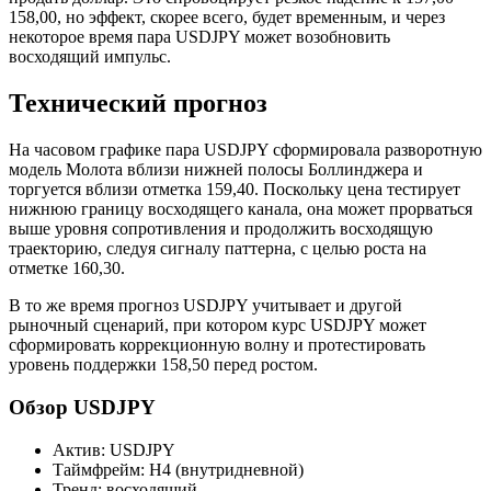
158,00, но эффект, скорее всего, будет временным, и через
некоторое время пара USDJPY может возобновить
восходящий импульс.
Технический прогноз
На часовом графике пара USDJPY сформировала разворотную
модель Молота вблизи нижней полосы Боллинджера и
торгуется вблизи отметка 159,40. Поскольку цена тестирует
нижнюю границу восходящего канала, она может прорваться
выше уровня сопротивления и продолжить восходящую
траекторию, следуя сигналу паттерна, с целью роста на
отметке 160,30.
В то же время прогноз USDJPY учитывает и другой
рыночный сценарий, при котором курс USDJPY может
сформировать коррекционную волну и протестировать
уровень поддержки 158,50 перед ростом.
Обзор USDJPY
Актив: USDJPY
Таймфрейм: H4 (внутридневной)
Тренд: восходящий