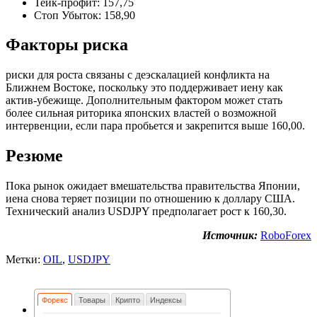
Тейк-профит: 157,75
Стоп Убыток: 158,90
Факторы риска
риски для роста связаны с деэскалацией конфликта на
Ближнем Востоке, поскольку это поддерживает иену как
актив-убежище. Дополнительным фактором может стать
более сильная риторика японских властей о возможной
интервенции, если пара пробьется и закрепится выше 160,00.
Резюме
Пока рынок ожидает вмешательства правительства Японии,
иена снова теряет позиции по отношению к доллару США.
Технический анализ USDJPY предполагает рост к 160,30.
Источник:
RoboForex
Метки:
OIL
,
USDJPY
Форекс
Товары
Крипто
Индексы