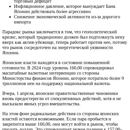
торговый дефицит
Инфляционное давление, которое вынуждает Банк
Японии действовать более агрессивно
Снижение экономической активности из-за дорогого
импорта
Парадокс рынка заключается в том, что геополитический
кризис, который традиционно должен был подтолкнуть иену
вверх как актив-убежище, теперь работает против нее, потому
что рынок сосредоточен на энергетической уязвимости
Японии.
Японские власти находятся в состоянии повышенной
готовности. В 2024 году уровень 160,00 спровоцировал
масштабные валютные интервенции со стороны
Министерства финансов Японии, которое потратило более 9
триллионов иен на поддержку национальной валюты.
Вчера, 1 апреля, японские правительственные чиновники
вновь предостерегли от спекулятивных действий, хотя и не
высказали явных угроз вмешательства.
На этом фоне радикальные действия со стороны японских
властей остаются возможными. Если пара пробьется и
закрепится выше 160,00, они могут войти в рынок, чтобы
продать доллар. Это спровоцирует резкое падение к 157,00–