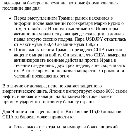
надежды на быстрое перемирие, которые формировались
последние два дня:
Перед выступлением Трампа: рынок находился в
эйфории после заявлений госсекретаря Марко Рубио о
том, что война с Ираном заканчивается. Инвесторы
активно покупали иену, ожидая деэскалации, а доллар
падал вторую сессию подряд. Пара USDJPY откатилась
от максимума 160,40 до минимума 158,25
После выступления Трампа: президент США сместил
акцент с мира на войну. Он заявил, что США намерены
активизировать военные действия против Ирана в
течение следующих двух-трех недель, а не сворачивать
их. В то же время он не назвал конкретных сроков или
условий прекращения огня
В отличие от доллара, иене не хватает защитного
энергетического щита. Япония импортирует около 90% своей
нефти, и любая эскалация на Ближнем Востоке является
прямым ударом по торговому балансу страны.
Для Японии рост цен на нефть Brent выше 115,00 долларов
США за баррель может привести к:
Более высокие затраты на импорт и более широкий