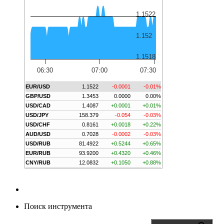
1.1522
1.152
1.1518
06:30
07:00
07:30
EUR/USD
1.1522
-0.0001
-0.01%
GBP/USD
1.3453
0.0000
0.00%
USD/CAD
1.4087
+0.0001
+0.01%
USD/JPY
158.379
-0.054
-0.03%
USD/CHF
0.8161
+0.0018
+0.22%
AUD/USD
0.7028
-0.0002
-0.03%
USD/RUB
81.4922
+0.5244
+0.65%
EUR/RUB
93.9200
+0.4320
+0.46%
CNY/RUB
12.0832
+0.1050
+0.88%
Поиск инструмента