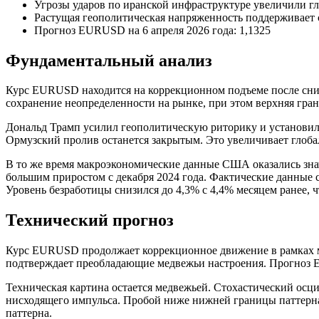
Угрозы ударов по иранской инфраструктуре увеличили г
Растущая геополитическая напряженность поддерживает
Прогноз EURUSD на 6 апреля 2026 года: 1,1325
Фундаментальный анализ
Курс EURUSD находится на коррекционном подъеме после снижа
сохранение неопределенности на рынке, при этом верхняя гран
Дональд Трамп усилил геополитическую риторику и установил 
Ормузский пролив останется закрытым. Это увеличивает глоб
В то же время макроэкономические данные США оказались знач
большим приростом с декабря 2024 года. Фактические данные с
Уровень безработицы снизился до 4,3% с 4,4% месяцем ранее, 
Технический прогноз
Курс EURUSD продолжает коррекционное движение в рамках мо
подтверждает преобладающие медвежьи настроения. Прогноз E
Техническая картина остается медвежьей. Стохастический осц
нисходящего импульса. Пробой ниже нижней границы паттерна 
паттерна.