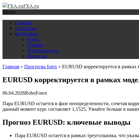
FXA.ru
Меню
Главная
Прогнозы
Котировки
Forex
Товары
Криптовалюта
Индексы
Главная
»
Прогнозы forex
»
EURUSD корректируется в рамках 
EURUSD корректируется в рамках моде
06.04.2026
RoboForex
Пара EURUSD остается в фазе неопределенности, сочетая ко
данный момент курс составляет 1,1525. Узнайте больше в нашем
Прогноз EURUSD: ключевые выводы
Пара EURUSD остается в рамках треугольника, что указы