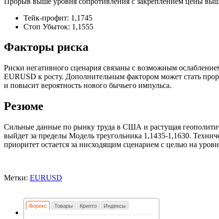
Прорыв выше уровня сопротивления с закреплением цены выше
Тейк-профит: 1,1745
Стоп Убыток: 1,1555
Факторы риска
Риски негативного сценария связаны с возможным ослабление
EURUSD к росту. Дополнительным фактором может стать проры
и повысит вероятность нового бычьего импульса.
Резюме
Сильные данные по рынку труда в США и растущая геополитич
выйдет за пределы Модель треугольника 1,1435-1,1630. Техни
приоритет остается за нисходящим сценарием с целью на уровн
Метки:
EURUSD
Форекс
Товары
Крипто
Индексы