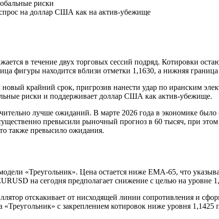
лобальные риски
 спрос на доллар США как на актив-убежище
ется в течение двух торговых сессий подряд. Котировки остают
ица фигуры находится вблизи отметки 1,1630, а нижняя граница
новый крайний срок, пригрозив нанести удар по иранским элек
альные риски и поддерживает доллар США как актив-убежище.
ительно лучше ожиданий. В марте 2026 года в экономике было с
ущественно превысили рыночный прогноз в 60 тысяч, при этом о
что также превысило ожидания.
дели «Треугольник». Цена остается ниже EMA-65, что указывае
URUSD на сегодня предполагает снижение с целью на уровне 1,
иллятор отскакивает от нисходящей линии сопротивления и сфор
«Треугольник» с закреплением котировок ниже уровня 1,1425 п