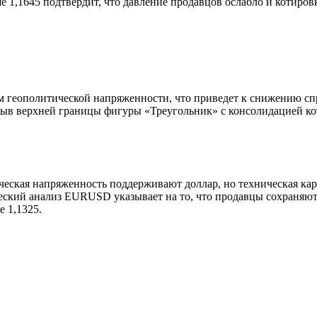
 1,1645 подтвердит, что давление продавцов ослабло и котиро
м геополитической напряженности, что приведет к снижению сп
в верхней границы фигуры «Треугольник» с консолидацией кот
еская напряженность поддерживают доллар, но техническая кар
ческий анализ EURUSD указывает на то, что продавцы сохраняют 
е 1,1325.