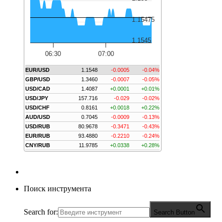
1.15475
1.1545
06:30
07:00
EUR/USD
1.1548
-0.0005
-0.04%
GBP/USD
1.3460
-0.0007
-0.05%
USD/CAD
1.4087
+0.0001
+0.01%
USD/JPY
157.716
-0.029
-0.02%
USD/CHF
0.8161
+0.0018
+0.22%
AUD/USD
0.7045
-0.0009
-0.13%
USD/RUB
80.9678
-0.3471
-0.43%
EUR/RUB
93.4880
-0.2210
-0.24%
CNY/RUB
11.9785
+0.0338
+0.28%
Поиск инструмента
Search for:
Search Button