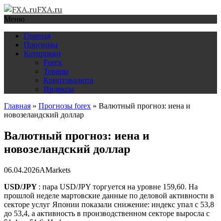
FXA.ru
Меню
Главная
Прогнозы
Котировки
Forex
Товары
Криптовалюта
Индексы
Главная
»
Прогнозы forex
»
Валютный прогноз: иена и
новозеландский доллар
Валютный прогноз: иена и
новозеландский доллар
06.04.2026
AMarkets
USD/JPY
: пара USD/JPY торгуется на уровне 159,60. На
прошлой неделе мартовские данные по деловой активности в
секторе услуг Японии показали снижение: индекс упал с 53,8
до 53,4, а активность в производственном секторе выросла с