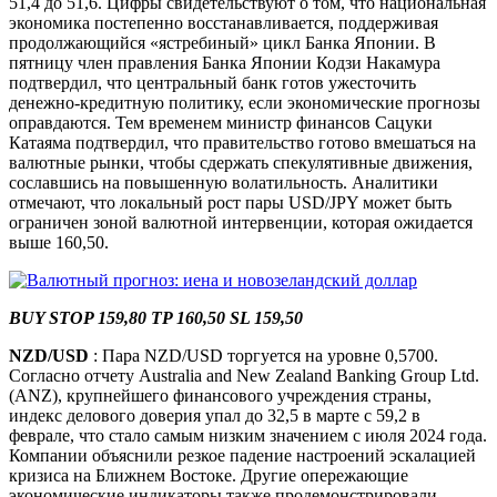
51,4 до 51,6. Цифры свидетельствуют о том, что национальная
экономика постепенно восстанавливается, поддерживая
продолжающийся «ястребиный» цикл Банка Японии. В
пятницу член правления Банка Японии Кодзи Накамура
подтвердил, что центральный банк готов ужесточить
денежно-кредитную политику, если экономические прогнозы
оправдаются. Тем временем министр финансов Сацуки
Катаяма подтвердил, что правительство готово вмешаться на
валютные рынки, чтобы сдержать спекулятивные движения,
сославшись на повышенную волатильность. Аналитики
отмечают, что локальный рост пары USD/JPY может быть
ограничен зоной валютной интервенции, которая ожидается
выше 160,50.
BUY STOP 159,80 TP 160,50 SL 159,50
NZD/USD
: Пара NZD/USD торгуется на уровне 0,5700.
Согласно отчету Australia and New Zealand Banking Group Ltd.
(ANZ), крупнейшего финансового учреждения страны,
индекс делового доверия упал до 32,5 в марте с 59,2 в
феврале, что стало самым низким значением с июля 2024 года.
Компании объяснили резкое падение настроений эскалацией
кризиса на Ближнем Востоке. Другие опережающие
экономические индикаторы также продемонстрировали