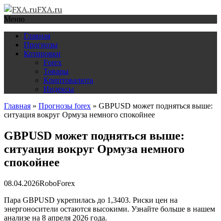
FXA.ru
Меню
Главная
Прогнозы
Котировки
Forex
Товары
Криптовалюта
Индексы
Главная
»
Прогнозы forex
»
GBPUSD может подняться выше:
ситуация вокруг Ормуза немного спокойнее
GBPUSD может подняться выше:
ситуация вокруг Ормуза немного
спокойнее
08.04.2026
RoboForex
Пара GBPUSD укрепилась до 1,3403. Риски цен на
энергоносители остаются высокими. Узнайте больше в нашем
анализе на 8 апреля 2026 года.