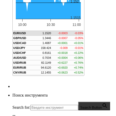
1.152
1.1515
10:00
10:30
11:00
EUR/USD
1.1520
-0.0003
-0.03%
GBP/USD
1.3446
-0.0007
-0.05%
USD/CAD
1.4087
+0.0001
+0.01%
USD/JPY
158.424
-0.009
-0.01%
USD/CHF
0.8161
+0.0018
+0.22%
AUD/USD
0.7034
+0.0004
+0.06%
USD/RUB
82.1149
+0.6227
+0.76%
EUR/RUB
94.6120
+0.6920
+0.74%
CNY/RUB
12.1455
+0.0623
+0.52%
Поиск инструмента
Search for:
Search Button