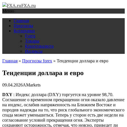
FXA.ru
Меню
Главная
Прогнозы
Котировки
Forex
Товары
Криптовалюта
Индексы
Главная
»
Прогнозы forex
»
Тенденции доллара и евро
Тенденции доллара и евро
09.04.2026
AMarkets
DXY
: Индекс доллара (DXY) торгуется на уровне 98,70.
Соглашение о временном прекращении огня оказало давление
на индекс, ослабив напряженность на Ближнем Востоке и
породив надежды на то, что риск глобального экономического
спада может уменьшиться. Теперь у сторон есть две недели на
согласование условий прекращения огня. Эксперты
сохраняют осторожность, отмечая, что неясно, приведет ли