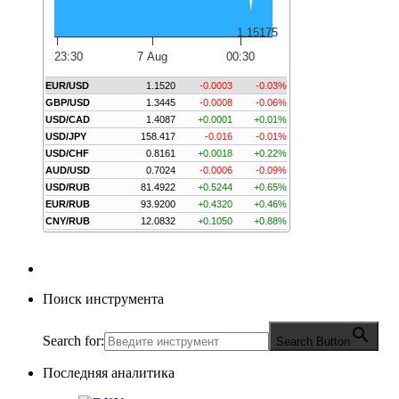
1.15175
23:30
7 Aug
00:30
EUR/USD
1.1520
-0.0003
-0.03%
GBP/USD
1.3445
-0.0008
-0.06%
USD/CAD
1.4087
+0.0001
+0.01%
USD/JPY
158.417
-0.016
-0.01%
USD/CHF
0.8161
+0.0018
+0.22%
AUD/USD
0.7024
-0.0006
-0.09%
USD/RUB
81.4922
+0.5244
+0.65%
EUR/RUB
93.9200
+0.4320
+0.46%
CNY/RUB
12.0832
+0.1050
+0.88%
Поиск инструмента
Search for:
Search Button
Последняя аналитика