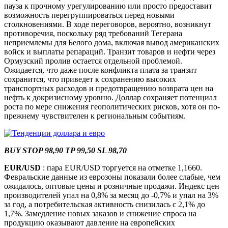
пауза к прочному урегулированию или просто предоставит
возможность перегруппироваться перед новыми
столкновениями. В ходе переговоров, вероятно, возникнут
противоречия, поскольку ряд требований Тегерана
неприемлемы для Белого дома, включая вывод американских
войск и выплаты репараций. Транзит товаров и нефти через
Ормузский пролив остается отдельной проблемой.
Ожидается, что даже после конфликта плата за транзит
сохранится, что приведет к сохранению высоких
транспортных расходов и предотвращению возврата цен на
нефть к докризисному уровню. Доллар сохраняет потенциал
роста по мере снижения геополитических рисков, хотя он по-
прежнему чувствителен к региональным событиям.
BUY STOP 98,90 TP 99,50 SL 98,70
EUR/USD
: пара EUR/USD торгуется на отметке 1,1660.
Февральские данные из еврозоны показали более слабые, чем
ожидалось, оптовые цены и розничные продажи. Индекс цен
производителей упал на 0,8% за месяц до -0,7% и упал на 3%
за год, а потребительская активность снизилась с 2,1% до
1,7%. Замедление новых заказов и снижение спроса на
продукцию оказывают давление на европейских