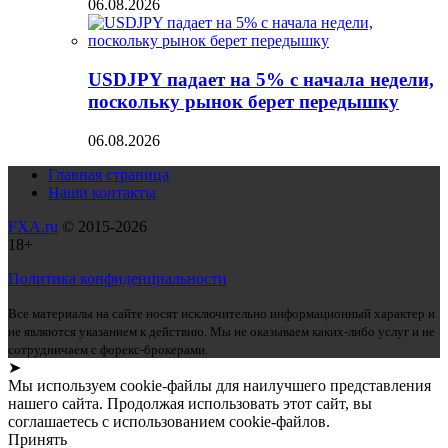
06.08.2026
USDJPY падает на 5% с начала недели,
поскольку рынок берет передышку
06.08.2026
Главная страница
Наши контакты
FXA.ru
© 2015-2026
18+
Политика конфиденциальности
Все материалы на сайте носят исключительно информационный характер и
не являются указанием к действию. Мы не оказываем каких-либо услуг и не
сотрудничаем с форекс-брокерами.
➤
Мы используем cookie-файлы для наилучшего представления
нашего сайта. Продолжая использовать этот сайт, вы
соглашаетесь с использованием cookie-файлов.
Принять