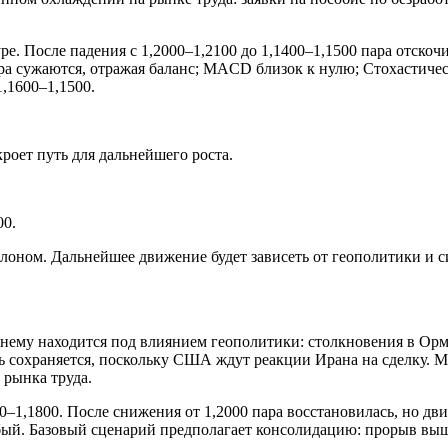
. После падения с 1,2000–1,2100 до 1,1400–1,1500 пара отскоч
ра сужаются, отражая баланс; MACD близок к нулю; Стохастиче
,1600–1,1500.
роет путь для дальнейшего роста.
00.
лоном. Дальнейшее движение будет зависеть от геополитики и 
ему находится под влиянием геополитики: столкновения в Орм
ь сохраняется, поскольку США ждут реакции Ирана на сделку. 
 рынка труда.
–1,1800. После снижения от 1,2000 пара восстановилась, но дв
ый. Базовый сценарий предполагает консолидацию: прорыв выше 