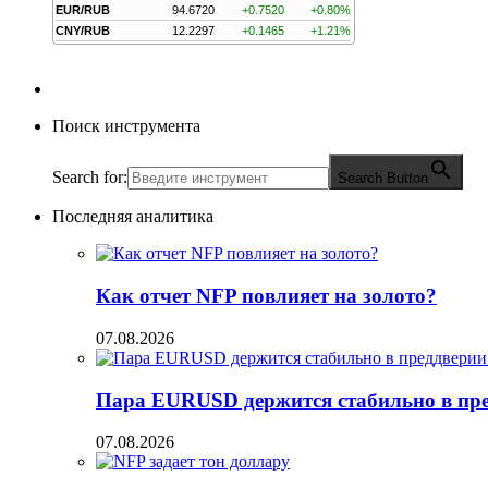
EUR/RUB
94.6720
+0.7520
+0.80%
CNY/RUB
12.2297
+0.1465
+1.21%
Поиск инструмента
Search for:
Search Button
Последняя аналитика
Как отчет NFP повлияет на золото?
07.08.2026
Пара EURUSD держится стабильно в пред
07.08.2026