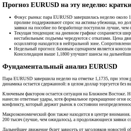
Прогноз EURUSD на эту неделю: кратки
Фокус рынка: пара EURUSD завершилась неделю около 1,
проливе поддерживают спрос на активы-убежища, но до
заявки на пособие по безработице поступили лучше, чем
Текущая тенденция: на дневном графике сохраняется шир
нестабильным: подъемы чередуются с откатами. Цена дви
осциллятор находится в нейтральной зоне. Сопротивление
Недельный прогноз: базовым сценарием является консолид
Консолидация выше 1,1800 улучшит шансы на дальнейший 
Фундаментальный анализ EURUSD
Пара EURUSD завершила неделю на отметке 1,1735, при этом 
динамика остается сдержанной: в целом доллар торгуется без 
Ключевым фактором остается ситуация на Ближнем Востоке. Н
нанесли ответные удары, хотя формальное прекращение огня ос
конфликту, который держит рынок в состоянии неопределеннос
Макроэкономический фон также находится в центре внимания. 
200 тысяч (лучше, чем ожидалось), а продолжающиеся заявки с
Дальнейшее движение будет зависеть от заголовков новостей 