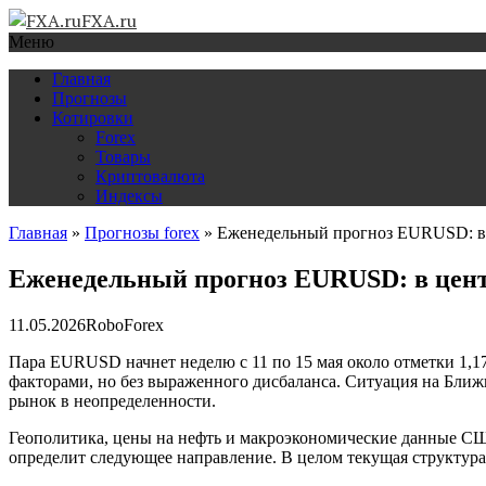
FXA.ru
Меню
Главная
Прогнозы
Котировки
Forex
Товары
Криптовалюта
Индексы
Главная
»
Прогнозы forex
»
Еженедельный прогноз EURUSD: в 
Еженедельный прогноз EURUSD: в цент
11.05.2026
RoboForex
Пара EURUSD начнет неделю с 11 по 15 мая около отметки 1,
факторами, но без выраженного дисбаланса. Ситуация на Бли
рынок в неопределенности.
Геополитика, цены на нефть и макроэкономические данные США
определит следующее направление. В целом текущая структура