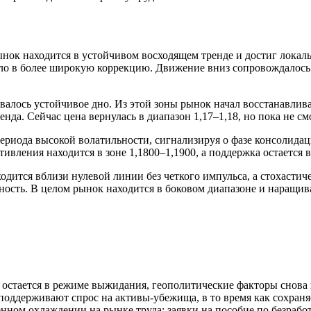
ок находится в устойчивом восходящем тренде и достиг локальн
сло в более широкую коррекцию. Движение вниз сопровождалось
овалось устойчивое дно. Из этой зоны рынок начал восстанавли
нда. Сейчас цена вернулась в диапазон 1,17–1,18, но пока не см
риода высокой волатильности, сигнализируя о фазе консолидац
ления находится в зоне 1,1800–1,1900, а поддержка остается в
тся вблизи нулевой линии без четкого импульса, а стохастичес
ность. В целом рынок находится в боковом диапазоне и наращив
стается в режиме выжидания, геополитические факторы снова в
оддерживают спрос на активы-убежища, в то время как сохраня
ном охлаждении на рынке труда: заявки на пособие по безрабо