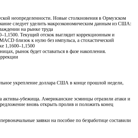
еской неопределенности. Новые столкновения в Ормузском
мание следует уделить макроэкономическим данным из США:
хлаждении на рынке труда
400–1,1500. Текущий отскок выглядит коррекционным и
 MACD близок к нулю без импульса, а стохастический
ке 1,1600–1,1500
ницах, рынок будет оставаться в фазе накопления.
оррекции
альное укрепление доллара США в конце прошлой недели,
а активы-убежища. Американские эсминцы отразили атаки и
 предложение вновь открыть пролив и положить конец
первоначальные заявки на пособие по безработице составили