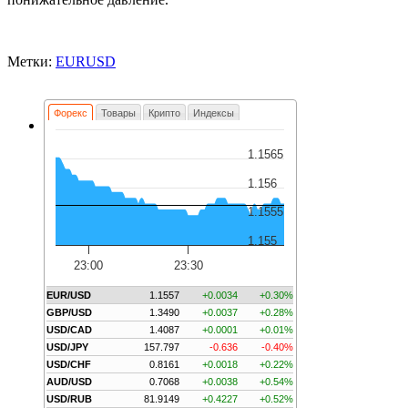
Метки:
EURUSD
Форекс
Товары
Крипто
Индексы
1.1565
1.156
1.1555
1.155
23:00
23:30
EUR/USD
1.1557
+0.0034
+0.30%
GBP/USD
1.3490
+0.0037
+0.28%
USD/CAD
1.4087
+0.0001
+0.01%
USD/JPY
157.797
-0.636
-0.40%
USD/CHF
0.8161
+0.0018
+0.22%
AUD/USD
0.7068
+0.0038
+0.54%
USD/RUB
81.9149
+0.4227
+0.52%