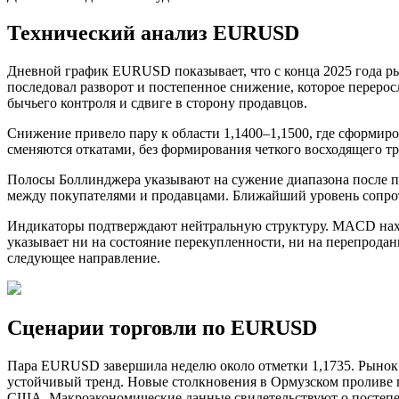
Технический анализ EURUSD
Дневной график EURUSD показывает, что с конца 2025 года рын
последовал разворот и постепенное снижение, которое переро
бычьего контроля и сдвиге в сторону продавцов.
Снижение привело пару к области 1,1400–1,1500, где сформир
сменяются откатами, без формирования четкого восходящего тре
Полосы Боллинджера указывают на сужение диапазона после пе
между покупателями и продавцами. Ближайший уровень сопротив
Индикаторы подтверждают нейтральную структуру. MACD находи
указывает ни на состояние перекупленности, ни на перепродан
следующее направление.
Сценарии торговли по EURUSD
Пара EURUSD завершила неделю около отметки 1,1735. Рынок о
устойчивый тренд. Новые столкновения в Ормузском проливе п
США. Макроэкономические данные свидетельствуют о постепен