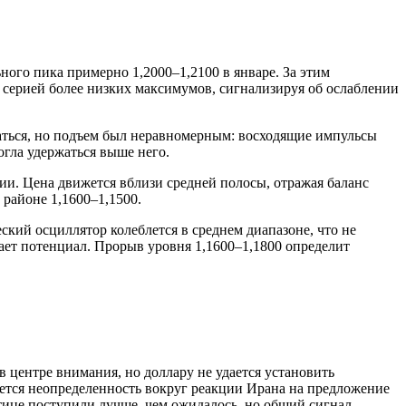
ого пика примерно 1,2000–1,2100 в январе. За этим
 серией более низких максимумов, сигнализируя об ослаблении
ваться, но подъем был неравномерным: восходящие импульсы
огла удержаться выше него.
ии. Цена движется вблизи средней полосы, отражая баланс
 районе 1,1600–1,1500.
кий осциллятор колеблется в среднем диапазоне, что не
ает потенциал. Прорыв уровня 1,1600–1,1800 определит
 центре внимания, но доллару не удается установить
ется неопределенность вокруг реакции Ирана на предложение
тице поступили лучше, чем ожидалось, но общий сигнал