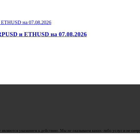
RPUSD и ETHUSD на 07.08.2026
 являются указанием к действию. Мы не оказываем каких-либо услуг и не сот