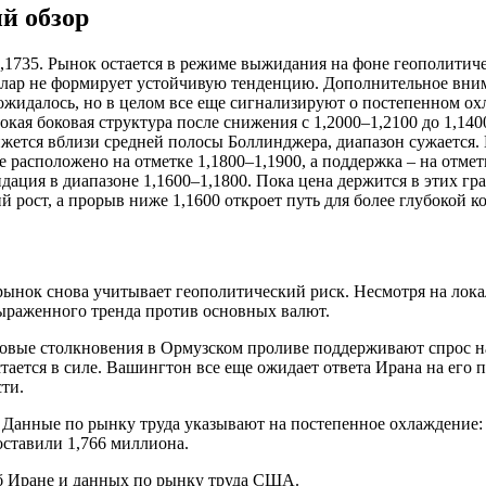
й обзор
1735. Рынок остается в режиме выжидания на фоне геополитич
ллар не формирует устойчивую тенденцию. Дополнительное вни
 ожидалось, но в целом все еще сигнализируют о постепенном о
окая боковая структура после снижения с 1,2000–1,2100 до 1,1
жется вблизи средней полосы Боллинджера, диапазон сужается.
 расположено на отметке 1,1800–1,1900, а поддержка – на отмет
ация в диапазоне 1,1600–1,1800. Пока цена держится в этих гра
рост, а прорыв ниже 1,1600 откроет путь для более глубокой к
рынок снова учитывает геополитический риск. Несмотря на лок
выраженного тренда против основных валют.
овые столкновения в Ормузском проливе поддерживают спрос н
тается в силе. Вашингтон все еще ожидает ответа Ирана на его
ти.
Данные по рынку труда указывают на постепенное охлаждение: 
оставили 1,766 миллиона.
об Иране и данных по рынку труда США.