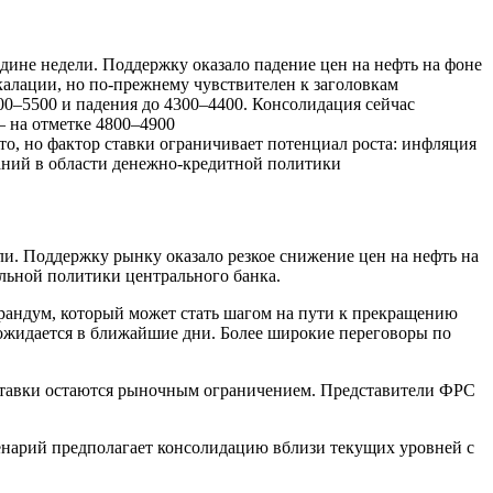
дине недели. Поддержку оказало падение цен на нефть на фоне
алации, но по-прежнему чувствителен к заголовкам
00–5500 и падения до 4300–4400. Консолидация сейчас
– на отметке 4800–4900
о, но фактор ставки ограничивает потенциал роста: инфляция
даний в области денежно-кредитной политики
. Поддержку рынку оказало резкое снижение цен на нефть на
льной политики центрального банка.
андум, который может стать шагом на пути к прекращению
 ожидается в ближайшие дни. Более широкие переговоры по
 ставки остаются рыночным ограничением. Представители ФРС
нарий предполагает консолидацию вблизи текущих уровней с