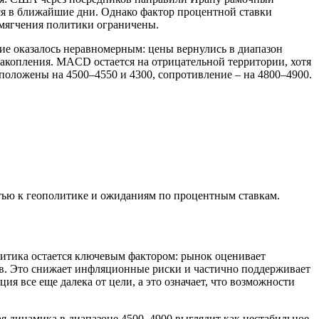
я в ближайшие дни. Однако фактор процентной ставки
 смягчения политики ограничены.
ние оказалось неравномерным: цены вернулись в диапазон
накопления. MACD остается на отрицательной территории, хотя
сположены на 4500–4550 и 4300, сопротивление – на 4800–4900.
тью к геополитике и ожиданиям по процентным ставкам.
литика остается ключевым фактором: рынок оценивает
в. Это снижает инфляционные риски и частично поддерживает
ия все еще далека от цели, а это означает, что возможности
ая динамика в диапазоне 4500–4900 выглядит как нестабильное