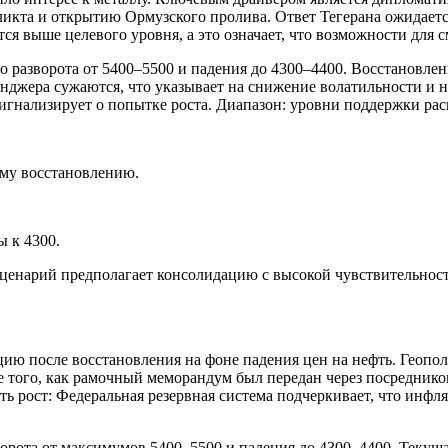
икта и открытию Ормузского пролива. Ответ Тегерана ожидаетс
тся выше целевого уровня, а это означает, что возможности для
о разворота от 5400–5500 и падения до 4300–4400. Восстановле
инджера сужаются, что указывает на снижение волатильности и 
сигнализирует о попытке роста. Диапазон: уровни поддержки ра
ому восстановлению.
 к 4300.
сценарий предполагает консолидацию с высокой чувствительнос
ию после восстановления на фоне падения цен на нефть. Геопо
того, как рамочный меморандум был передан через посреднико
ь рост: Федеральная резервная система подчеркивает, что инфляц
ворота от максимумов 5400–5500 и падения до 4300–4400. Текущ