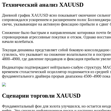
Технический анализ XAUUSD
Дневной график XAUUSD ясно показывает окончание сильного 
сопровождался ускорением и расширением полос Боллинджера 
свечи, указывающие на активную фиксацию прибыли и сдвиг б
Снижение было быстрым и направленным: котировки почти без п
спровоцировав агрессивные покупки и отскок. Однако восстано
начали колебаться.
Текущая динамика представляет собой боковую консолидацию 
сузились, что указывает на снижение волатильности и построе
4800–4900, где давление продавцов и фиксация прибыли увели
Индикаторы подтверждают нейтрально-слабую структуру. MACD 
временем стохастический осциллятор поднимается из средней з
фундаментального драйвера прорыв диапазона 4500–4900 пока 
Сценарии торговли XAUUSD
Фундаментальный фон для золота улучшился, но остается нео
нефть. Это снизило инфляционные риски и частично возобнов