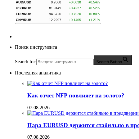
AUD/USD
0.7068
+0.0038
+0.54%
USD/RUB
81.9149
+0.4227
+0.52%
EUR/RUB
94.6720
+0.7520
+0.80%
CNY/RUB
12.2297
+0.1465
+1.21%
Поиск инструмента
Search for:
Search Button
Последняя аналитика
Как отчет NFP повлияет на золото?
07.08.2026
Пара EURUSD держится стабильно в пред
07.08.2026