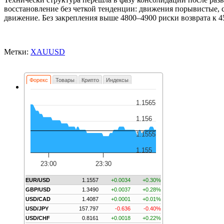
восстановление без четкой тенденции: движения порывистые, 
движение. Без закрепления выше 4800–4900 риски возврата к 
Метки:
XAUUSD
Форекс
Товары
Крипто
Индексы
1.1565
1.156
1.1555
1.155
23:00
23:30
EUR/USD
1.1557
+0.0034
+0.30%
GBP/USD
1.3490
+0.0037
+0.28%
USD/CAD
1.4087
+0.0001
+0.01%
USD/JPY
157.797
-0.636
-0.40%
USD/CHF
0.8161
+0.0018
+0.22%