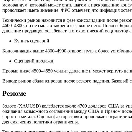
меморандум, который может стать шагом к прекращению конфл
продолжает иметь значение: ФРС отмечает, что инфляция остае
Технически рынок находится в фазе консолидации после резког
4600–4800, но не смогли закрепиться выше него. Полосы Болл
давление продавцов ослабевает, а стохастический осциллятор 
Купить сценарий
Консолидация выше 4800–4900 откроет путь к более устойчив
Сценарий продажи
Прорыв ниже 4500–4550 усилит давление и может вернуть цены
Вывод: рынок сбалансирован после резкого падения. Базовый 
Резюме
Золото (XAUUSD) колеблется около 4700 долларов США за унц
ожидания возможного соглашения между США и Ираном после 
спрос на металл. Однако фактор ставки продолжает ограничиват
для смягчения политики ограничены.
Технически структура перешла в фазу консолидации после раз