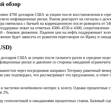
й обзор
овне 4700 долларов США за унцию после восстановления в сере
ило инфляционные риски. Рынок реагирует на сигналы о деэск
ра сменилась с бычьей на коррекционную после разворота от 54
оддержки лежат на отметках 4500–4550 и 4300, сопротивление 
– боковое движение. Падение цен на нефть поддерживает золот
жение будет зависеть от развития переговоров по Ирану и ожи
USD)
олларов США за унцию после сильного ралли в середине недели
фляционные риски и давление со стороны ожиданий ограничите
шингтон через посредников направил Тегерану рамочный мемор
 уже подтвердил, что рассматривает это предложение, и ответ
и частично возобновило интерес к золоту. Однако процентные
 в 2%.
у геополитикой и ожиданиями процентных ставок. Базовый сце