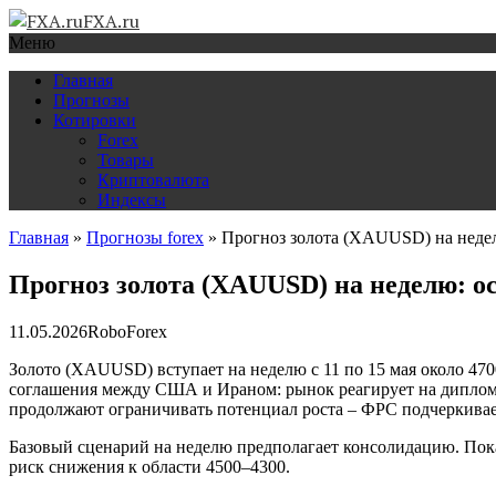
FXA.ru
Меню
Главная
Прогнозы
Котировки
Forex
Товары
Криптовалюта
Индексы
Главная
»
Прогнозы forex
»
Прогноз золота (XAUUSD) на недел
Прогноз золота (XAUUSD) на неделю: ос
11.05.2026
RoboForex
Золото (XAUUSD) вступает на неделю с 11 по 15 мая около 47
соглашения между США и Ираном: рынок реагирует на диплома
продолжают ограничивать потенциал роста – ФРС подчеркивает,
Базовый сценарий на неделю предполагает консолидацию. Пока
риск снижения к области 4500–4300.