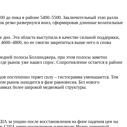
0 до пика в районе 5400–5500. Заключительный этап ралли
ок резко развернулся вниз, сформировав длинные волатильные
 дно. Эта область выступила в качестве сильной поддержки,
4600–4800, но не смогли закрепиться выше него и снова
редней полосы Боллинджера, при этом полосы заметно
 где рынок уже нашел спрос. Сопротивление остается в районе
ов постепенно теряет силу – гистограмма уменьшается. Тем
ом рынок находится в фазе равновесия. Без нового
рамках более широкой медвежьей структуры.
ША за унцию после восстановления на фоне падения цен на
тия: США через посредников направили Ирану рамочный