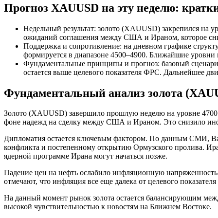
Прогноз XAUUSD на эту неделю: кратки
Недельный результат: золото (XAUUSD) закрепился на ур
ожиданий соглашения между США и Ираном, которое сниз
Поддержка и сопротивление: на дневном графике структу
формируется в диапазоне 4500–4900. Ближайшие уровни п
Фундаментальные принципы и прогноз: базовый сценарий 
остается выше целевого показателя ФРС. Дальнейшее дви
Фундаментальный анализ золота (XAU
Золото (XAUUSD) завершило прошлую неделю на уровне 4700 д
фоне надежд на сделку между США и Ираном. Это снизило ин
Дипломатия остается ключевым фактором. По данным СМИ, Ва
конфликта и постепенному открытию Ормузского пролива. Иран
ядерной программе Ирана могут начаться позже.
Падение цен на нефть ослабило инфляционную напряженность 
отмечают, что инфляция все еще далека от целевого показателя
На данный момент рынок золота остается балансирующим межд
высокой чувствительностью к новостям на Ближнем Востоке.