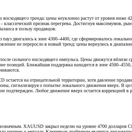
восходящего тренда: цены неуклонно растут от уровня ниже 420
– классический признак перегрева. Достигнув максимумов, рын
аланса в пользу продавцов.
ауз двигались к зоне 4300–4400, где сформировалось локальное
вление не переросло в новый тренд: цены вернулись в диапазон 
после сильного нисходящего импульса. Цены движутся вблизи с
ние позиций. Ближайшая поддержка находится в зоне 4500–4550,
чиваются.
остается на отрицательной территории, хотя давление продавц
оны, сигнализируя о попытке локального движения вверх. В цел
не подтвержден. Любое движение вверх остается коррекцией в 
днозначным. XAUUSD закрыл неделю на уровне 4700 долларов С
ило интерес к металлу. Ключевым драйвером является диплома