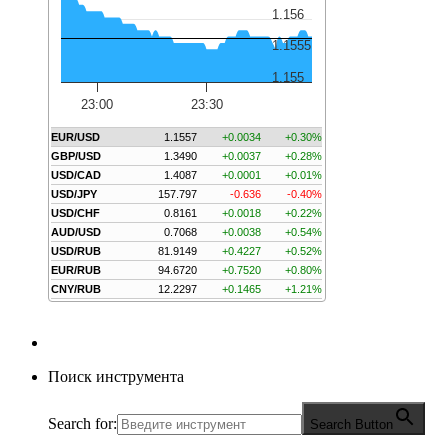
1.156
1.1555
1.155
23:00
23:30
EUR/USD
1.1557
+0.0034
+0.30%
GBP/USD
1.3490
+0.0037
+0.28%
USD/CAD
1.4087
+0.0001
+0.01%
USD/JPY
157.797
-0.636
-0.40%
USD/CHF
0.8161
+0.0018
+0.22%
AUD/USD
0.7068
+0.0038
+0.54%
USD/RUB
81.9149
+0.4227
+0.52%
EUR/RUB
94.6720
+0.7520
+0.80%
CNY/RUB
12.2297
+0.1465
+1.21%
Поиск инструмента
Search for:
Search Button