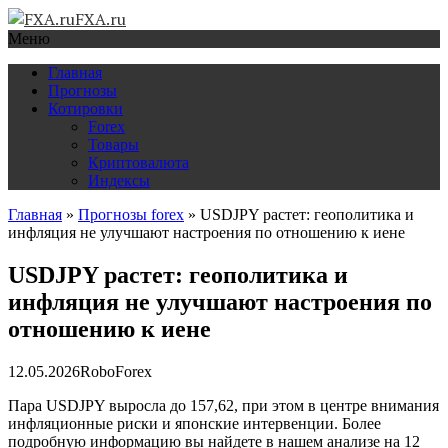
FXA.ru
Меню
Главная
Прогнозы
Котировки
Forex
Товары
Криптовалюта
Индексы
Главная
»
Прогнозы forex
»
USDJPY растет: геополитика и
инфляция не улучшают настроения по отношению к иене
USDJPY растет: геополитика и
инфляция не улучшают настроения по
отношению к иене
12.05.2026
RoboForex
Пара USDJPY выросла до 157,62, при этом в центре внимания
инфляционные риски и японские интервенции. Более
подробную информацию вы найдете в нашем анализе на 12