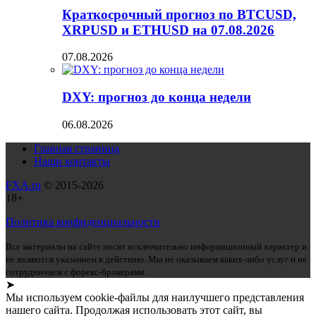
Краткосрочный прогноз по BTCUSD,
XRPUSD и ETHUSD на 07.08.2026
07.08.2026
DXY: прогноз до конца недели
06.08.2026
Главная страница
Наши контакты
FXA.ru
© 2015-2026
18+
Политика конфиденциальности
Все материалы на сайте носят исключительно информационный характер и
не являются указанием к действию. Мы не оказываем каких-либо услуг и не
сотрудничаем с форекс-брокерами.
➤
Мы используем cookie-файлы для наилучшего представления
нашего сайта. Продолжая использовать этот сайт, вы