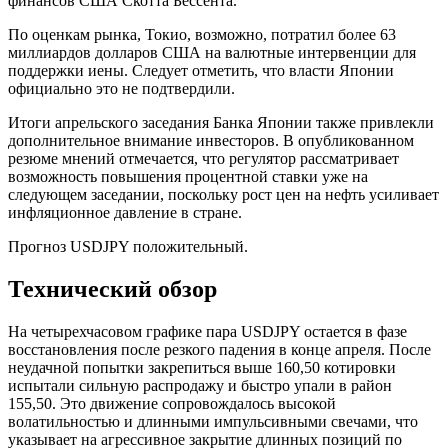
финансов США Скотта Бессента.
По оценкам рынка, Токио, возможно, потратил более 63
миллиардов долларов США на валютные интервенции для
поддержки иены. Следует отметить, что власти Японии
официально это не подтвердили.
Итоги апрельского заседания Банка Японии также привлекли
дополнительное внимание инвесторов. В опубликованном
резюме мнений отмечается, что регулятор рассматривает
возможность повышения процентной ставки уже на
следующем заседании, поскольку рост цен на нефть усиливает
инфляционное давление в стране.
Прогноз USDJPY положительный.
Технический обзор
На четырехчасовом графике пара USDJPY остается в фазе
восстановления после резкого падения в конце апреля. После
неудачной попытки закрепиться выше 160,50 котировки
испытали сильную распродажу и быстро упали в район
155,50. Это движение сопровождалось высокой
волатильностью и длинными импульсивными свечами, что
указывает на агрессивное закрытие длинных позиций по