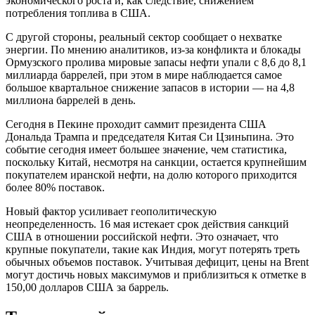
экономического роста и, как следствие, снижением
потребления топлива в США.
С другой стороны, реальный сектор сообщает о нехватке
энергии. По мнению аналитиков, из-за конфликта и блокады
Ормузского пролива мировые запасы нефти упали с 8,6 до 8,1
миллиарда баррелей, при этом в мире наблюдается самое
большое квартальное снижение запасов в истории — на 4,8
миллиона баррелей в день.
Сегодня в Пекине проходит саммит президента США
Дональда Трампа и председателя Китая Си Цзиньпина. Это
событие сегодня имеет большее значение, чем статистика,
поскольку Китай, несмотря на санкции, остается крупнейшим
покупателем иранской нефти, на долю которого приходится
более 80% поставок.
Новый фактор усиливает геополитическую
неопределенность. 16 мая истекает срок действия санкций
США в отношении российской нефти. Это означает, что
крупные покупатели, такие как Индия, могут потерять треть
обычных объемов поставок. Учитывая дефицит, цены на Brent
могут достичь новых максимумов и приблизиться к отметке в
150,00 долларов США за баррель.