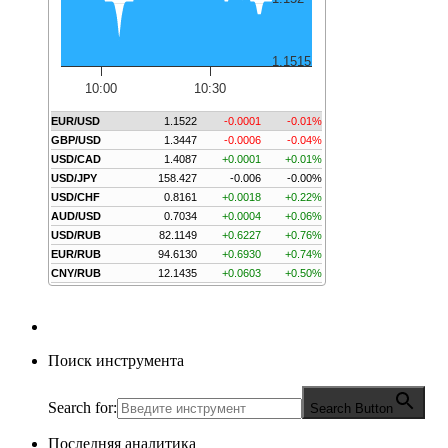
1.1515
10:00
10:30
EUR/USD
1.1522
-0.0001
-0.01%
GBP/USD
1.3447
-0.0006
-0.04%
USD/CAD
1.4087
+0.0001
+0.01%
USD/JPY
158.427
-0.006
-0.00%
USD/CHF
0.8161
+0.0018
+0.22%
AUD/USD
0.7034
+0.0004
+0.06%
USD/RUB
82.1149
+0.6227
+0.76%
EUR/RUB
94.6130
+0.6930
+0.74%
CNY/RUB
12.1435
+0.0603
+0.50%
Поиск инструмента
Search for:
Search Button
Последняя аналитика