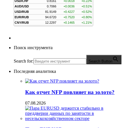
USD/CHF
0.8161
+0.0018
+0.22%
AUD/USD
0.7066
+0.0036
+0.51%
USD/RUB
81.9149
+0.4227
+0.52%
EUR/RUB
94.6720
+0.7520
+0.80%
CNY/RUB
12.2297
+0.1465
+1.21%
Поиск инструмента
Search for:
Search Button
Последняя аналитика
Как отчет NFP повлияет на золото?
07.08.2026