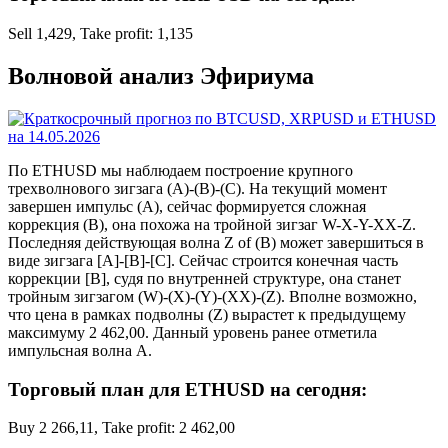
Sell 1,429, Take profit: 1,135
Волновой анализ Эфириума
По ETHUSD мы наблюдаем построение крупного
трехволнового зигзага (A)-(B)-(C). На текущий момент
завершен импульс (A), сейчас формируется сложная
коррекция (B), она похожа на тройной зигзаг W-X-Y-XX-Z.
Последняя действующая волна Z of (B) может завершиться в
виде зигзага [A]-[B]-[C]. Сейчас строится конечная часть
коррекции [B], судя по внутренней структуре, она станет
тройным зигзагом (W)-(X)-(Y)-(XX)-(Z). Вполне возможно,
что цена в рамках подволны (Z) вырастет к предыдущему
максимуму 2 462,00. Данный уровень ранее отметила
импульсная волна A.
Торговый план для ETHUSD на сегодня:
Buy 2 266,11, Take profit: 2 462,00