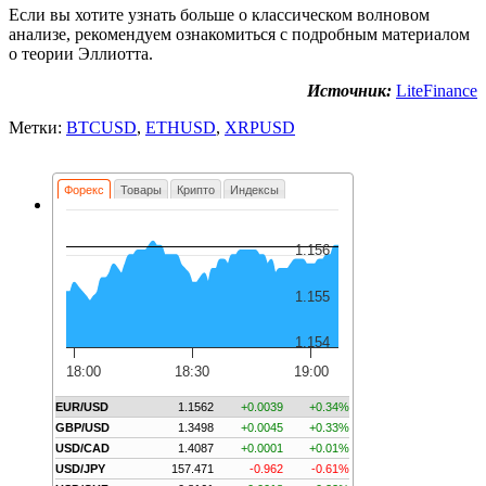
Если вы хотите узнать больше о классическом волновом
анализе, рекомендуем ознакомиться с подробным материалом
о теории Эллиотта.
Источник:
LiteFinance
Метки:
BTCUSD
,
ETHUSD
,
XRPUSD
Форекс
Товары
Крипто
Индексы
1.156
1.155
1.154
18:00
18:30
19:00
EUR/USD
1.1562
+0.0039
+0.34%
GBP/USD
1.3498
+0.0045
+0.33%
USD/CAD
1.4087
+0.0001
+0.01%
USD/JPY
157.471
-0.962
-0.61%