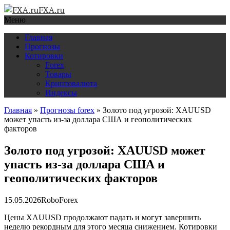
FXA.ru
Меню
Главная
Прогнозы
Котировки
Forex
Товары
Криптовалюта
Индексы
Главная
»
Прогнозы forex
»
Золото под угрозой: XAUUSD
может упасть из-за доллара США и геополитических
факторов
Золото под угрозой: XAUUSD может
упасть из-за доллара США и
геополитических факторов
15.05.2026
RoboForex
Цены XAUUSD продолжают падать и могут завершить
неделю рекордным для этого месяца снижением. Котировки