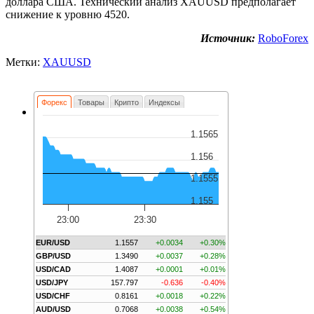
доллара США. Технический анализ XAUUSD предполагает
снижение к уровню 4520.
Источник:
RoboForex
Метки:
XAUUSD
Форекс
Товары
Крипто
Индексы
1.1565
1.156
1.1555
1.155
23:00
23:30
EUR/USD
1.1557
+0.0034
+0.30%
GBP/USD
1.3490
+0.0037
+0.28%
USD/CAD
1.4087
+0.0001
+0.01%
USD/JPY
157.797
-0.636
-0.40%
USD/CHF
0.8161
+0.0018
+0.22%
AUD/USD
0.7068
+0.0038
+0.54%