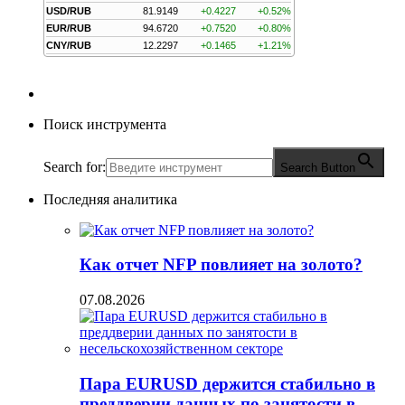
USD/RUB
81.9149
+0.4227
+0.52%
EUR/RUB
94.6720
+0.7520
+0.80%
CNY/RUB
12.2297
+0.1465
+1.21%
Поиск инструмента
Search for:
Search Button
Последняя аналитика
Как отчет NFP повлияет на золото?
07.08.2026
Пара EURUSD держится стабильно в
преддверии данных по занятости в