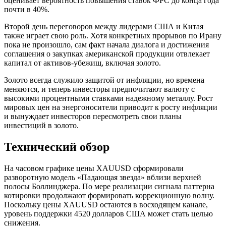
оценивает вероятность повышения ставок ФРС до конца года
почти в 40%.
Второй день переговоров между лидерами США и Китая
также играет свою роль. Хотя конкретных прорывов по Ирану
пока не произошло, сам факт начала диалога и достижения
соглашения о закупках американской продукции отвлекает
капитал от активов-убежищ, включая золото.
Золото всегда служило защитой от инфляции, но времена
меняются, и теперь инвесторы предпочитают валюту с
высокими процентными ставками надежному металлу. Рост
мировых цен на энергоносители приводит к росту инфляции
и вынуждает инвесторов пересмотреть свои планы
инвестиций в золото.
Технический обзор
На часовом графике цены XAUUSD сформировали
разворотную модель «Падающая звезда» вблизи верхней
полосы Боллинджера. По мере реализации сигнала паттерна
котировки продолжают формировать коррекционную волну.
Поскольку цены XAUUSD остаются в восходящем канале,
уровень поддержки 4520 долларов США может стать целью
снижения.