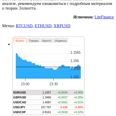
анализе, рекомендуем ознакомиться с подробным материалом
о теории Эллиотта.
Источник:
LiteFinance
Метки:
BTCUSD
,
ETHUSD
,
XRPUSD
Форекс
Товары
Крипто
Индексы
1.1565
1.156
1.1555
1.155
23:00
23:30
EUR/USD
1.1557
+0.0034
+0.30%
GBP/USD
1.3490
+0.0037
+0.28%
USD/CAD
1.4087
+0.0001
+0.01%
USD/JPY
157.797
-0.636
-0.40%
USD/CHF
0.8161
+0.0018
+0.22%