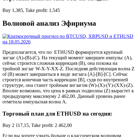
Buy 1,385, Take profit: 1,545
Волновой анализ Эфириума
Предполагается, что по ETHUSD формируется крупный
зигзаг (A)-(B)-(C). На текущий момент завершен импульс (A),
сейчас строится сложная коррекция (B), она похожа на
тройной зигзаг W-X-Y-XX-Z. Последняя действующая волна Z
of (B) может завершиться в виде зигзага [A]-[B]-[C]. Сейчас
строится конечная часть коррекции [B], судя по внутренней
структуре, она станет тройным зигзагом (W)-(X)-(Y)-(XX)-(Z).
Вполне возможно, что цена в рамках подволны (Z) вырастет к
предыдущему максимуму 2 462,00. Данный уровень ранее
отметила импульсная волна A.
Торговый план для ETHUSD на сегодня:
Buy 2 117,15, Take profit: 2 462,00
Если вы хотите узнать больше о классическом волновом