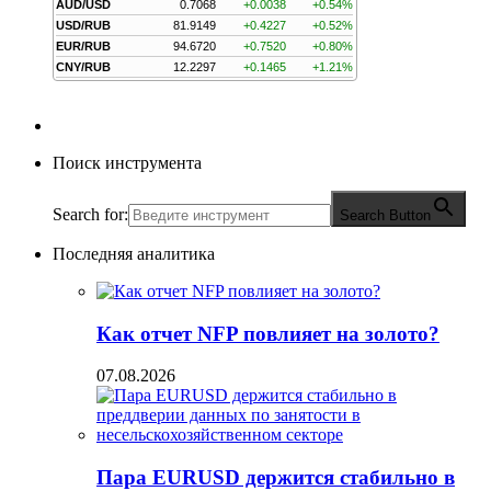
AUD/USD
0.7068
+0.0038
+0.54%
USD/RUB
81.9149
+0.4227
+0.52%
EUR/RUB
94.6720
+0.7520
+0.80%
CNY/RUB
12.2297
+0.1465
+1.21%
Поиск инструмента
Search for:
Search Button
Последняя аналитика
Как отчет NFP повлияет на золото?
07.08.2026
Пара EURUSD держится стабильно в