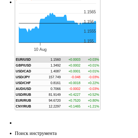
1.1565
1.156
1.1555
1.155
10 Aug
EUR/USD
1.1560
+0.0003
+0.03%
GBP/USD
1.3492
+0.0002
+0.01%
USD/CAD
1.4087
+0.0001
+0.01%
USD/JPY
157.749
-0.048
-0.03%
USD/CHF
0.8161
+0.0018
+0.22%
AUD/USD
0.7066
-0.0002
-0.03%
USD/RUB
81.9149
+0.4227
+0.52%
EUR/RUB
94.6720
+0.7520
+0.80%
CNY/RUB
12.2297
+0.1465
+1.21%
Поиск инструмента