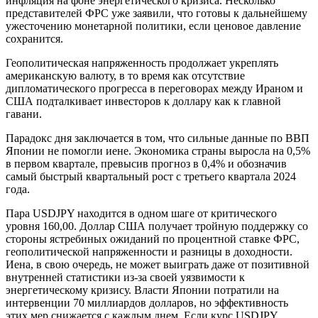
инфляция на фоне энергетического кризиса. Несколько
представителей ФРС уже заявили, что готовы к дальнейшему
ужесточению монетарной политики, если ценовое давление
сохранится.
Геополитическая напряженность продолжает укреплять
американскую валюту, в то время как отсутствие
дипломатического прогресса в переговорах между Ираном и
США подталкивает инвесторов к доллару как к главной
гавани.
Парадокс дня заключается в том, что сильные данные по ВВП
Японии не помогли иене. Экономика страны выросла на 0,5%
в первом квартале, превысив прогноз в 0,4% и обозначив
самый быстрый квартальный рост с третьего квартала 2024
года.
Пара USDJPY находится в одном шаге от критического
уровня 160,00. Доллар США получает тройную поддержку со
стороны ястребиных ожиданий по процентной ставке ФРС,
геополитической напряженности и разницы в доходности.
Иена, в свою очередь, не может выиграть даже от позитивной
внутренней статистики из-за своей уязвимости к
энергетическому кризису. Власти Японии потратили на
интервенции 70 миллиардов долларов, но эффективность
этих мер снижается с каждым днем. Если курс USDJPY