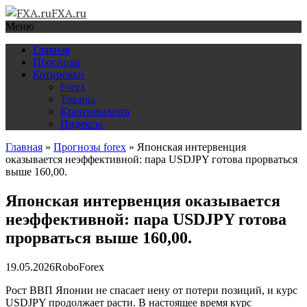
FXA.ru
Меню
Главная
Прогнозы
Котировки
Forex
Товары
Криптовалюта
Индексы
Главная
»
Прогнозы forex
»
Японская интервенция
оказывается неэффективной: пара USDJPY готова прорваться
выше 160,00.
Японская интервенция оказывается
неэффективной: пара USDJPY готова
прорваться выше 160,00.
19.05.2026
RoboForex
Рост ВВП Японии не спасает иену от потери позиций, и курс
USDJPY продолжает расти. В настоящее время курс