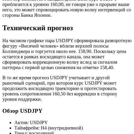
приблизится к уровню 160,00, не говоря уже о прорыве выше
него, это может спровоцировать новую волну интервенций со
стороны Банка Японии.
Технический прогноз
На часовом графике пара USDJPY сформировала разворотную
фигуру «Висячий человек» вблизи верхней полосы
Боллинджера и торгуется около нее. 158,90. Поскольку цена
остается в рамках восходящего канала, она может
сформировать коррекционную волну вслед за сигналом
паттерна с первой целью снижения на отметке 158,40.
В то же время прогноз USDJPY учитывает и другой
рыночный сценарий, при котором курс USDJPY может
продолжить восходящую траекторию и протестировать
уровень сопротивления 160,50 без коррекции в сторону
уровня поддержки.
Обзор USDJPY
Актив: USDJPY
Таймфрейм: H4 (внутридневной)
Тренд: восходящий