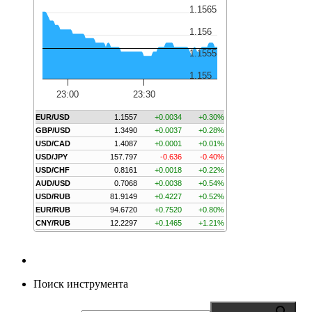
1.1565
1.156
1.1555
1.155
23:00
23:30
EUR/USD
1.1557
+0.0034
+0.30%
GBP/USD
1.3490
+0.0037
+0.28%
USD/CAD
1.4087
+0.0001
+0.01%
USD/JPY
157.797
-0.636
-0.40%
USD/CHF
0.8161
+0.0018
+0.22%
AUD/USD
0.7068
+0.0038
+0.54%
USD/RUB
81.9149
+0.4227
+0.52%
EUR/RUB
94.6720
+0.7520
+0.80%
CNY/RUB
12.2297
+0.1465
+1.21%
Поиск инструмента