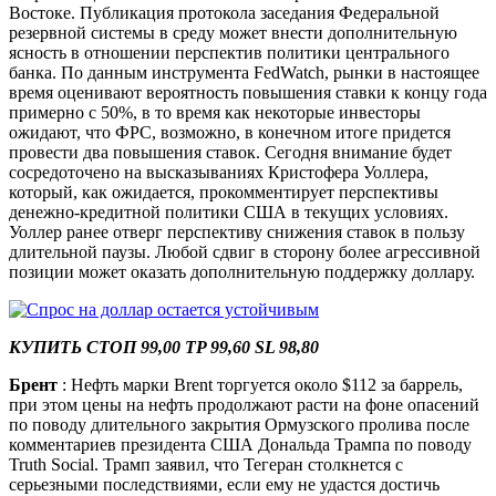
Востоке. Публикация протокола заседания Федеральной
резервной системы в среду может внести дополнительную
ясность в отношении перспектив политики центрального
банка. По данным инструмента FedWatch, рынки в настоящее
время оценивают вероятность повышения ставки к концу года
примерно с 50%, в то время как некоторые инвесторы
ожидают, что ФРС, возможно, в конечном итоге придется
провести два повышения ставок. Сегодня внимание будет
сосредоточено на высказываниях Кристофера Уоллера,
который, как ожидается, прокомментирует перспективы
денежно-кредитной политики США в текущих условиях.
Уоллер ранее отверг перспективу снижения ставок в пользу
длительной паузы. Любой сдвиг в сторону более агрессивной
позиции может оказать дополнительную поддержку доллару.
КУПИТЬ СТОП 99,00 TP 99,60 SL 98,80
Брент
: Нефть марки Brent торгуется около $112 за баррель,
при этом цены на нефть продолжают расти на фоне опасений
по поводу длительного закрытия Ормузского пролива после
комментариев президента США Дональда Трампа по поводу
Truth Social. Трамп заявил, что Тегеран столкнется с
серьезными последствиями, если ему не удастся достичь