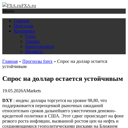
FXA.ru
Меню
Главная
Прогнозы
Котировки
Forex
Товары
Криптовалюта
Индексы
Главная
»
Прогнозы forex
»
Спрос на доллар остается
устойчивым
Спрос на доллар остается устойчивым
19.05.2026
AMarkets
DXY
: индекс доллара торгуется на уровне 98,80, что
поддерживается переоценкой рыночных ожиданий
относительно сроков дальнейшего ужесточения денежно-
кредитной политики в США. Этот сдвиг происходит на фоне
резкого роста инфляции, вызванной ростом цен на нефть и
сохраняющимися геополитическими рисками на Ближнем