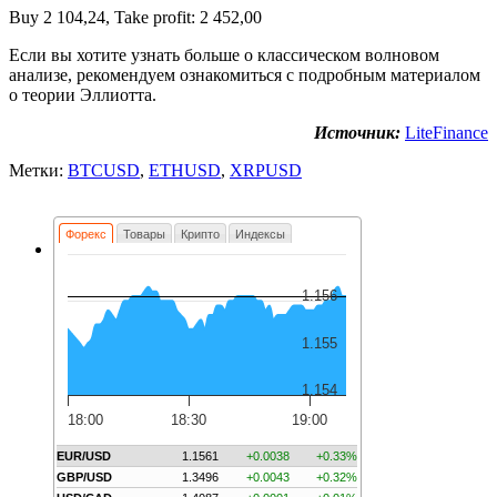
Buy 2 104,24, Take profit: 2 452,00
Если вы хотите узнать больше о классическом волновом
анализе, рекомендуем ознакомиться с подробным материалом
о теории Эллиотта.
Источник:
LiteFinance
Метки:
BTCUSD
,
ETHUSD
,
XRPUSD
Форекс
Товары
Крипто
Индексы
1.156
1.155
1.154
18:00
18:30
19:00
EUR/USD
1.1561
+0.0038
+0.33%
GBP/USD
1.3496
+0.0043
+0.32%