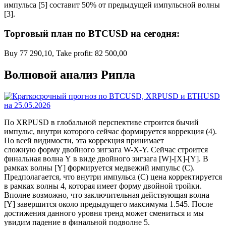
импульса [5] составит 50% от предыдущей импульсной волны
[3].
Торговый план по BTCUSD на сегодня:
Buy 77 290,10, Take profit: 82 500,00
Волновой анализ Рипла
По XRPUSD в глобальной перспективе строится бычий
импульс, внутри которого сейчас формируется коррекция (4).
По всей видимости, эта коррекция принимает
сложную форму двойного зигзага W-X-Y. Сейчас строится
финальная волна Y в виде двойного зигзага [W]-[X]-[Y]. В
рамках волны [Y] формируется медвежий импульс (C).
Предполагается, что внутри импульса (C) цена корректируется
в рамках волны 4, которая имеет форму двойной тройки.
Вполне возможно, что заключительная действующая волна
[Y] завершится около предыдущего максимума 1.545. После
достижения данного уровня тренд может смениться и мы
увидим падение в финальной подволне 5.