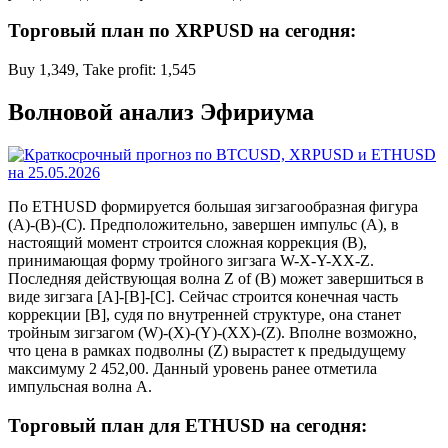
Торговый план по XRPUSD на сегодня:
Buy 1,349, Take profit: 1,545
Волновой анализ Эфириума
По ETHUSD формируется большая зигзагообразная фигура
(A)-(B)-(C). Предположительно, завершен импульс (A), в
настоящий момент строится сложная коррекция (B),
принимающая форму тройного зигзага W-X-Y-XX-Z.
Последняя действующая волна Z of (B) может завершиться в
виде зигзага [A]-[B]-[C]. Сейчас строится конечная часть
коррекции [B], судя по внутренней структуре, она станет
тройным зигзагом (W)-(X)-(Y)-(XX)-(Z). Вполне возможно,
что цена в рамках подволны (Z) вырастет к предыдущему
максимуму 2 452,00. Данный уровень ранее отметила
импульсная волна A.
Торговый план для ETHUSD на сегодня: