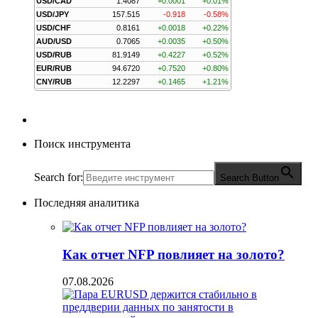
USD/CAD
1.4087
+0.0001
+0.01%
USD/JPY
157.515
-0.918
-0.58%
USD/CHF
0.8161
+0.0018
+0.22%
AUD/USD
0.7065
+0.0035
+0.50%
USD/RUB
81.9149
+0.4227
+0.52%
EUR/RUB
94.6720
+0.7520
+0.80%
CNY/RUB
12.2297
+0.1465
+1.21%
Поиск инструмента
Search for:
Search Button
Последняя аналитика
Как отчет NFP повлияет на золото?
07.08.2026