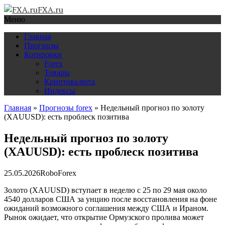
FXA.ru
Меню
Главная
Прогнозы
Котировки
Forex
Товары
Криптовалюта
Индексы
Главная
»
Прогнозы forex
»
Недельный прогноз по золоту
(XAUUSD): есть проблеск позитива
Недельный прогноз по золоту
(XAUUSD): есть проблеск позитива
25.05.2026
RoboForex
Золото (XAUUSD) вступает в неделю с 25 по 29 мая около
4540 долларов США за унцию после восстановления на фоне
ожиданий возможного соглашения между США и Ираном.
Рынок ожидает, что открытие Ормузского пролива может