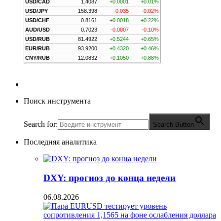
USD/CAD
1.4087
+0.0001
+0.01%
USD/JPY
158.398
-0.035
-0.02%
USD/CHF
0.8161
+0.0018
+0.22%
AUD/USD
0.7023
-0.0007
-0.10%
USD/RUB
81.4922
+0.5244
+0.65%
EUR/RUB
93.9200
+0.4320
+0.46%
CNY/RUB
12.0832
+0.1050
+0.88%
Поиск инструмента
Search for:
Search Button
Последняя аналитика
DXY: прогноз до конца недели
06.08.2026