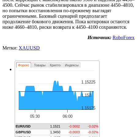
4500. Сейчас рынок стабилизировался в диапазоне 4450–4810,
но попытки восстановления по-прежнему выглядят
ограниченными. Базовый сценарий предполагает
продолжение бокового движения. Пока котировки остаются
ниже 4660–4810, риски возврата к 4450–4100 сохраняются.
Источник:
RoboForex
Метки:
XAUUSD
Форекс
Товары
Крипто
Индексы
1.15225
1.152
1.15175
05:30
06:00
EUR/USD
1.1521
-0.0002
-0.02%
GBP/USD
1.3450
-0.0003
-0.02%