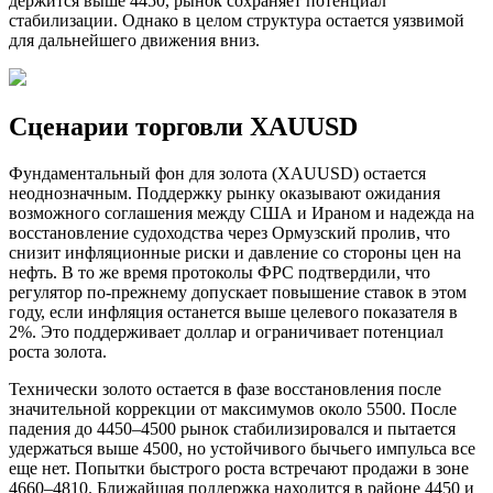
держится выше 4450, рынок сохраняет потенциал
стабилизации. Однако в целом структура остается уязвимой
для дальнейшего движения вниз.
Сценарии торговли XAUUSD
Фундаментальный фон для золота (XAUUSD) остается
неоднозначным. Поддержку рынку оказывают ожидания
возможного соглашения между США и Ираном и надежда на
восстановление судоходства через Ормузский пролив, что
снизит инфляционные риски и давление со стороны цен на
нефть. В то же время протоколы ФРС подтвердили, что
регулятор по-прежнему допускает повышение ставок в этом
году, если инфляция останется выше целевого показателя в
2%. Это поддерживает доллар и ограничивает потенциал
роста золота.
Технически золото остается в фазе восстановления после
значительной коррекции от максимумов около 5500. После
падения до 4450–4500 рынок стабилизировался и пытается
удержаться выше 4500, но устойчивого бычьего импульса все
еще нет. Попытки быстрого роста встречают продажи в зоне
4660–4810. Ближайшая поддержка находится в районе 4450 и