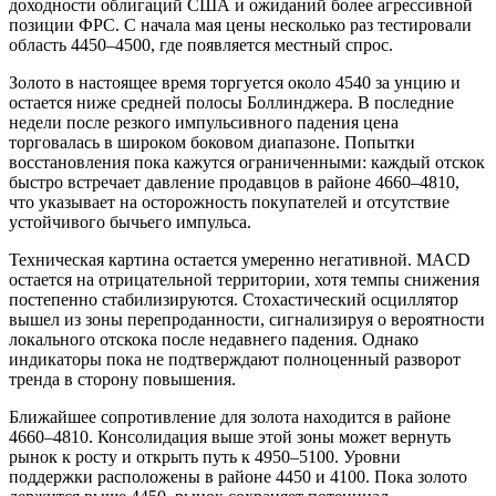
доходности облигаций США и ожиданий более агрессивной
позиции ФРС. С начала мая цены несколько раз тестировали
область 4450–4500, где появляется местный спрос.
Золото в настоящее время торгуется около 4540 за унцию и
остается ниже средней полосы Боллинджера. В последние
недели после резкого импульсивного падения цена
торговалась в широком боковом диапазоне. Попытки
восстановления пока кажутся ограниченными: каждый отскок
быстро встречает давление продавцов в районе 4660–4810,
что указывает на осторожность покупателей и отсутствие
устойчивого бычьего импульса.
Техническая картина остается умеренно негативной. MACD
остается на отрицательной территории, хотя темпы снижения
постепенно стабилизируются. Стохастический осциллятор
вышел из зоны перепроданности, сигнализируя о вероятности
локального отскока после недавнего падения. Однако
индикаторы пока не подтверждают полноценный разворот
тренда в сторону повышения.
Ближайшее сопротивление для золота находится в районе
4660–4810. Консолидация выше этой зоны может вернуть
рынок к росту и открыть путь к 4950–5100. Уровни
поддержки расположены в районе 4450 и 4100. Пока золото