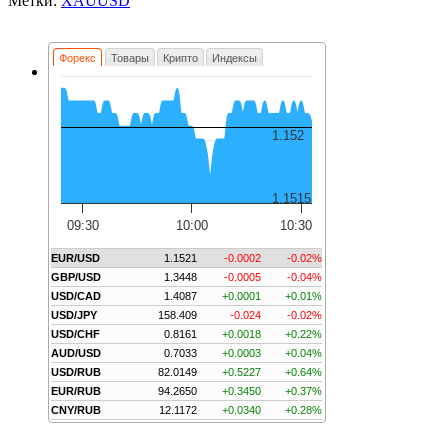
Метки:
XAUUSD
Форекс
Товары
Крипто
Индексы
1.152
1.1515
09:30
10:00
10:30
EUR/USD
1.1521
-0.0002
-0.02%
GBP/USD
1.3448
-0.0005
-0.04%
USD/CAD
1.4087
+0.0001
+0.01%
USD/JPY
158.409
-0.024
-0.02%
USD/CHF
0.8161
+0.0018
+0.22%
AUD/USD
0.7033
+0.0003
+0.04%
USD/RUB
82.0149
+0.5227
+0.64%
EUR/RUB
94.2650
+0.3450
+0.37%
CNY/RUB
12.1172
+0.0340
+0.28%