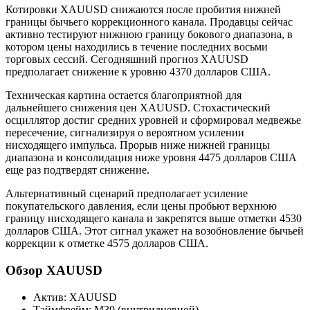
Котировки XAUUSD снижаются после пробития нижней
границы бычьего коррекционного канала. Продавцы сейчас
активно тестируют нижнюю границу бокового диапазона, в
котором цены находились в течение последних восьми
торговых сессий. Сегодняшний прогноз XAUUSD
предполагает снижение к уровню 4370 долларов США.
Техническая картина остается благоприятной для
дальнейшего снижения цен XAUUSD. Стохастический
осциллятор достиг средних уровней и сформировал медвежье
пересечение, сигнализируя о вероятном усилении
нисходящего импульса. Прорыв ниже нижней границы
диапазона и консолидация ниже уровня 4475 долларов США
еще раз подтвердят снижение.
Альтернативный сценарий предполагает усиление
покупательского давления, если цены пробьют верхнюю
границу нисходящего канала и закрепятся выше отметки 4530
долларов США. Этот сигнал укажет на возобновление бычьей
коррекции к отметке 4575 долларов США.
Обзор XAUUSD
Актив: XAUUSD
Таймфрейм: M30 (внутридневной)