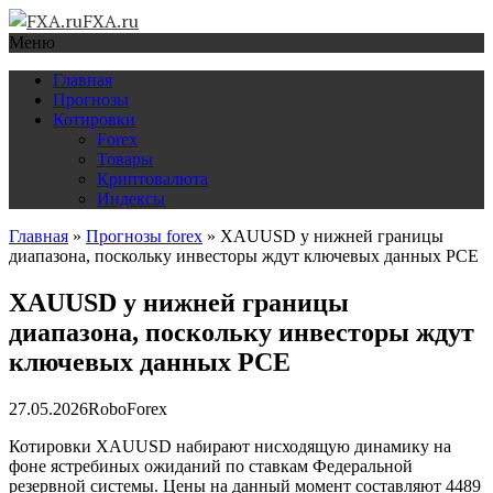
FXA.ru
Меню
Главная
Прогнозы
Котировки
Forex
Товары
Криптовалюта
Индексы
Главная
»
Прогнозы forex
»
XAUUSD у нижней границы
диапазона, поскольку инвесторы ждут ключевых данных PCE
XAUUSD у нижней границы
диапазона, поскольку инвесторы ждут
ключевых данных PCE
27.05.2026
RoboForex
Котировки XAUUSD набирают нисходящую динамику на
фоне ястребиных ожиданий по ставкам Федеральной
резервной системы. Цены на данный момент составляют 4489