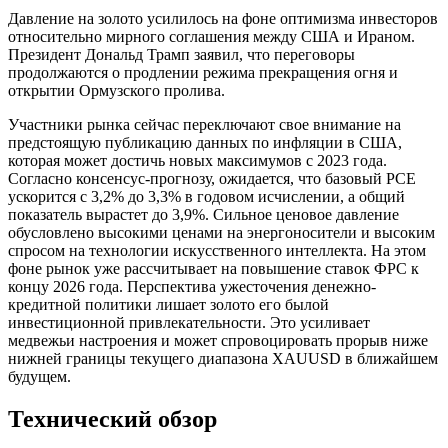
Давление на золото усилилось на фоне оптимизма инвесторов
относительно мирного соглашения между США и Ираном.
Президент Дональд Трамп заявил, что переговоры
продолжаются о продлении режима прекращения огня и
открытии Ормузского пролива.
Участники рынка сейчас переключают свое внимание на
предстоящую публикацию данных по инфляции в США,
которая может достичь новых максимумов с 2023 года.
Согласно консенсус-прогнозу, ожидается, что базовый PCE
ускорится с 3,2% до 3,3% в годовом исчислении, а общий
показатель вырастет до 3,9%. Сильное ценовое давление
обусловлено высокими ценами на энергоносители и высоким
спросом на технологии искусственного интеллекта. На этом
фоне рынок уже рассчитывает на повышение ставок ФРС к
концу 2026 года. Перспектива ужесточения денежно-
кредитной политики лишает золото его былой
инвестиционной привлекательности. Это усиливает
медвежьи настроения и может спровоцировать прорыв ниже
нижней границы текущего диапазона XAUUSD в ближайшем
будущем.
Технический обзор