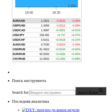
1.151
19:00
19:30
EUR/USD
1.1521
-0.0032
-0.28%
GBP/USD
1.3455
-0.0012
-0.09%
USD/CAD
1.4087
+0.0001
+0.01%
USD/JPY
158.482
+0.737
+0.47%
USD/CHF
0.8161
+0.0018
+0.22%
AUD/USD
0.7030
-0.0024
-0.34%
USD/RUB
81.4922
+0.5244
+0.65%
EUR/RUB
93.9200
+0.4320
+0.46%
CNY/RUB
12.0832
+0.1050
+0.88%
Поиск инструмента
Search for:
Search Button
Последняя аналитика