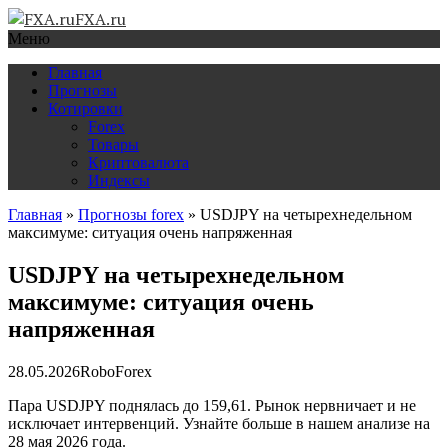
FXA.ru
Меню
Главная
Прогнозы
Котировки
Forex
Товары
Криптовалюта
Индексы
Главная
»
Прогнозы forex
»
USDJPY на четырехнедельном
максимуме: ситуация очень напряженная
USDJPY на четырехнедельном
максимуме: ситуация очень
напряженная
28.05.2026
RoboForex
Пара USDJPY поднялась до 159,61. Рынок нервничает и не
исключает интервенций. Узнайте больше в нашем анализе на
28 мая 2026 года.