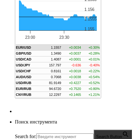
1.156
1.1555
1.155
23:00
23:30
EUR/USD
1.1557
+0.0034
+0.30%
GBP/USD
1.3490
+0.0037
+0.28%
USD/CAD
1.4087
+0.0001
+0.01%
USD/JPY
157.797
-0.636
-0.40%
USD/CHF
0.8161
+0.0018
+0.22%
AUD/USD
0.7068
+0.0038
+0.54%
USD/RUB
81.9149
+0.4227
+0.52%
EUR/RUB
94.6720
+0.7520
+0.80%
CNY/RUB
12.2297
+0.1465
+1.21%
Поиск инструмента
Search for:
Search Button