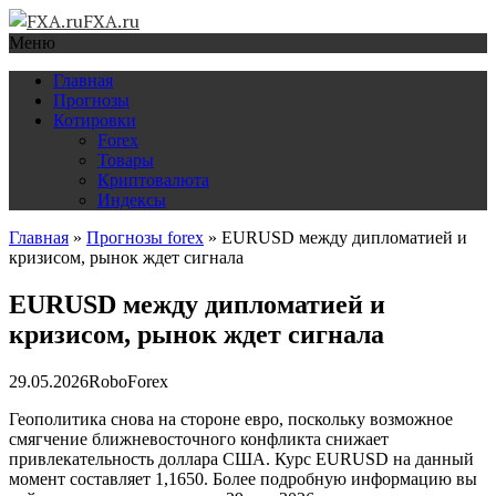
FXA.ru
Меню
Главная
Прогнозы
Котировки
Forex
Товары
Криптовалюта
Индексы
Главная
»
Прогнозы forex
»
EURUSD между дипломатией и
кризисом, рынок ждет сигнала
EURUSD между дипломатией и
кризисом, рынок ждет сигнала
29.05.2026
RoboForex
Геополитика снова на стороне евро, поскольку возможное
смягчение ближневосточного конфликта снижает
привлекательность доллара США. Курс EURUSD на данный
момент составляет 1,1650. Более подробную информацию вы