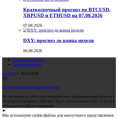
Краткосрочный прогноз по BTCUSD,
XRPUSD и ETHUSD на 07.08.2026
07.08.2026
DXY: прогноз до конца недели
06.08.2026
Главная страница
Наши контакты
FXA.ru
© 2015-2026
18+
Политика конфиденциальности
Все материалы на сайте носят исключительно информационный характер и
не являются указанием к действию. Мы не оказываем каких-либо услуг и не
сотрудничаем с форекс-брокерами.
➤
Мы используем cookie-файлы для наилучшего представления