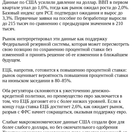
Данные по США усилили давление на доллар. ВВП в первом
квартале упал до 1,6%, тогда как рынок ожидал роста до 2,0%.
Базовый индекс цен PCE подтвердил ожидания и вырос до
3,3%. Первичные заявки на пособие по безработице выросли
до 215 тысяч по сравнению с предыдущим значением в 210
тысяч.
Рынок интерпретировал эти данные как поддержку
Федеральной резервной системы, которая может пересмотреть
свою позицию по сохранению процентной ставки без
изменений и принять решение об ее изменении в ближайшем
будущем.
ЕЦБ, напротив, готовится к повышению процентной ставки:
рынок оценивает вероятность повышения процентной ставки
на июньском заседании в 80–85%.
Оба регулятора склоняются к ужесточению денежно-
кредитной политики, но преимущество евро заключается в
том, что ЕЦБ догоняет его с более низких уровней. Если к
концу года ставка ЕЦБ достигнет 2,6%, как ожидает рынок,
разрыв с ФРС начнет сокращаться, оказывая поддержку евро.
Слабые макроэкономические данные США создали фон для
более слабого доллара, но без окончательного одобрения