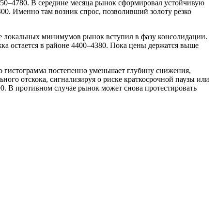
750–4780. В середине месяца рынок сформировал устойчивую
00. Именно там возник спрос, позволивший золоту резко
ле локальных минимумов рынок вступил в фазу консолидации.
ка остается в районе 4400–4380. Пока цены держатся выше
о гистограмма постепенно уменьшает глубину снижения,
ного отскока, сигнализируя о риске краткосрочной паузы или
0. В противном случае рынок может снова протестировать