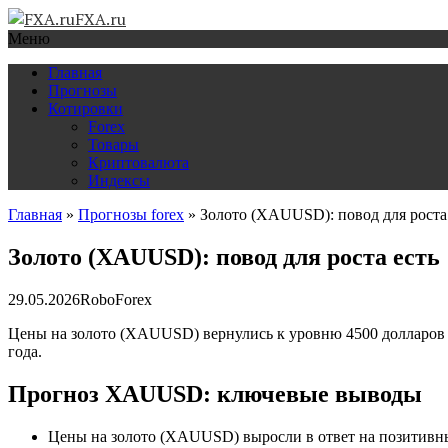
FXA.ru
Меню
Главная
Прогнозы
Котировки
Forex
Товары
Криптовалюта
Индексы
Главная
»
Прогнозы forex
»
Золото (XAUUSD): повод для роста
Золото (XAUUSD): повод для роста есть
29.05.2026
RoboForex
Цены на золото (XAUUSD) вернулись к уровню 4500 долларов 
года.
Прогноз XAUUSD: ключевые выводы
Цены на золото (XAUUSD) выросли в ответ на позитивн