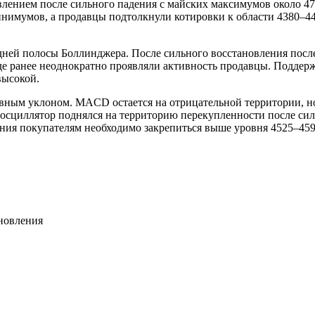
влением после сильного падения с майских максимумов около 4
нимумов, а продавцы подтолкнули котировки к области 4380–44
едней полосы Боллинджера. После сильного восстановления пос
е ранее неоднократно проявляли активность продавцы. Поддерж
высокой.
ивным уклоном. MACD остается на отрицательной территории, н
осциллятор поднялся на территорию перекупленности после силь
ния покупателям необходимо закрепиться выше уровня 4525–459
новления