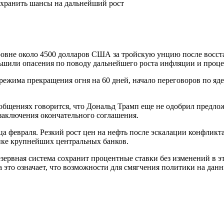
охранить шансы на дальнейший рост
овне около 4500 долларов США за тройскую унцию после восст
или опасения по поводу дальнейшего роста инфляции и проце
жима прекращения огня на 60 дней, начало переговоров по яд
сообщениях говорится, что Дональд Трамп еще не одобрил предл
 заключения окончательного соглашения.
а февраля. Резкий рост цен на нефть после эскалации конфлик
ике крупнейших центральных банков.
езервная система сохранит процентные ставки без изменений в 
 это означает, что возможности для смягчения политики на дан