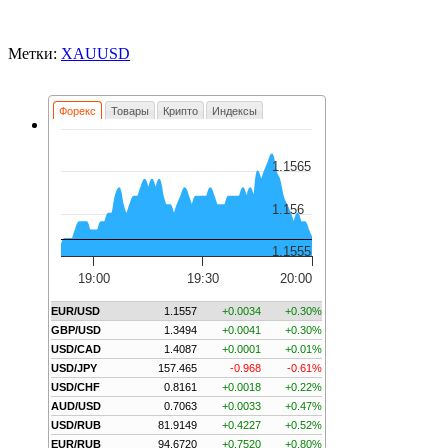
Метки:
XAUUSD
Форекс
Товары
Крипто
Индексы
1.1565
1.156
1.1555
19:00
19:30
20:00
EUR/USD
1.1557
+0.0034
+0.30%
GBP/USD
1.3494
+0.0041
+0.30%
USD/CAD
1.4087
+0.0001
+0.01%
USD/JPY
157.465
-0.968
-0.61%
USD/CHF
0.8161
+0.0018
+0.22%
AUD/USD
0.7063
+0.0033
+0.47%
USD/RUB
81.9149
+0.4227
+0.52%
EUR/RUB
94.6720
+0.7520
+0.80%