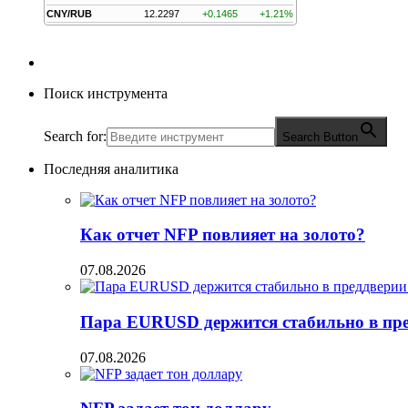
CNY/RUB
12.2297
+0.1465
+1.21%
Поиск инструмента
Search for:
Search Button
Последняя аналитика
Как отчет NFP повлияет на золото?
07.08.2026
Пара EURUSD держится стабильно в пред
07.08.2026