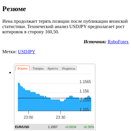
Резюме
Иена продолжает терять позиции после публикации японской
статистики. Технический анализ USDJPY предполагает рост
котировок в сторону 160,50.
Источник:
RoboForex
Метки:
USDJPY
Форекс
Товары
Крипто
Индексы
1.1565
1.156
1.1555
1.155
23:00
23:30
EUR/USD
1.1557
+0.0034
+0.30%