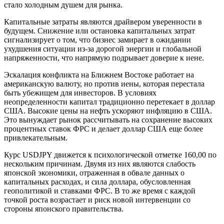
стало холодным душем для рынка.
Капитальные затраты являются драйвером уверенности в
будущем. Снижение или остановка капитальных затрат
сигнализирует о том, что бизнес замирает в ожидании
ухудшения ситуации из-за дорогой энергии и глобальной
напряженности, что напрямую подрывает доверие к иене.
Эскалация конфликта на Ближнем Востоке работает на
американскую валюту, но против иены, которая перестала
быть убежищем для инвесторов. В условиях
неопределенности капитал традиционно перетекает в доллар
США. Высокие цены на нефть ускоряют инфляцию в США.
Это вынуждает рынок рассчитывать на сохранение высоких
процентных ставок ФРС и делает доллар США еще более
привлекательным.
Курс USDJPY движется к психологической отметке 160,00 по
нескольким причинам. Двумя из них являются слабость
японской экономики, отраженная в обвале данных о
капитальных расходах, и сила доллара, обусловленная
геополитикой и ставками ФРС. В то же время с каждой
точкой роста возрастает и риск новой интервенции со
стороны японского правительства.