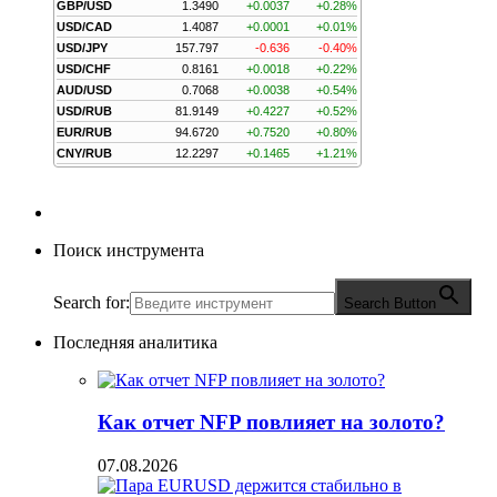
GBP/USD
1.3490
+0.0037
+0.28%
USD/CAD
1.4087
+0.0001
+0.01%
USD/JPY
157.797
-0.636
-0.40%
USD/CHF
0.8161
+0.0018
+0.22%
AUD/USD
0.7068
+0.0038
+0.54%
USD/RUB
81.9149
+0.4227
+0.52%
EUR/RUB
94.6720
+0.7520
+0.80%
CNY/RUB
12.2297
+0.1465
+1.21%
Поиск инструмента
Search for:
Search Button
Последняя аналитика
Как отчет NFP повлияет на золото?
07.08.2026