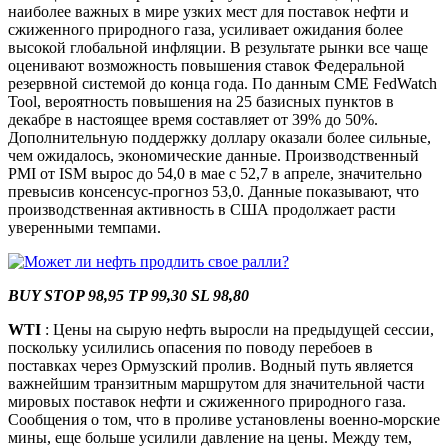
наиболее важных в мире узких мест для поставок нефти и
сжиженного природного газа, усиливает ожидания более
высокой глобальной инфляции. В результате рынки все чаще
оценивают возможность повышения ставок Федеральной
резервной системой до конца года. По данным CME FedWatch
Tool, вероятность повышения на 25 базисных пунктов в
декабре в настоящее время составляет от 39% до 50%.
Дополнительную поддержку доллару оказали более сильные,
чем ожидалось, экономические данные. Производственный
PMI от ISM вырос до 54,0 в мае с 52,7 в апреле, значительно
превысив консенсус-прогноз 53,0. Данные показывают, что
производственная активность в США продолжает расти
уверенными темпами.
BUY STOP 98,95 TP 99,30 SL 98,80
WTI
: Цены на сырую нефть выросли на предыдущей сессии,
поскольку усилились опасения по поводу перебоев в
поставках через Ормузский пролив. Водный путь является
важнейшим транзитным маршрутом для значительной части
мировых поставок нефти и сжиженного природного газа.
Сообщения о том, что в проливе установлены военно-морские
мины, еще больше усилили давление на цены. Между тем,