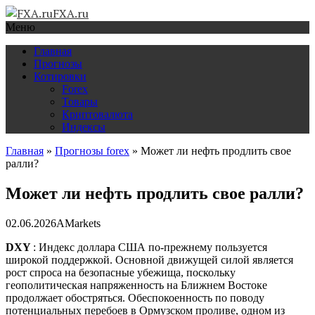
FXA.ru
Меню
Главная
Прогнозы
Котировки
Forex
Товары
Криптовалюта
Индексы
Главная
»
Прогнозы forex
»
Может ли нефть продлить свое
ралли?
Может ли нефть продлить свое ралли?
02.06.2026
AMarkets
DXY
: Индекс доллара США по-прежнему пользуется
широкой поддержкой. Основной движущей силой является
рост спроса на безопасные убежища, поскольку
геополитическая напряженность на Ближнем Востоке
продолжает обостряться. Обеспокоенность по поводу
потенциальных перебоев в Ормузском проливе, одном из