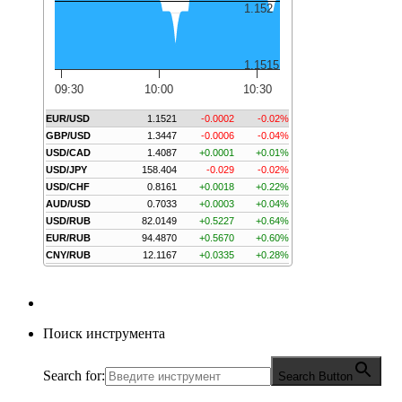
1.152
1.1515
09:30
10:00
10:30
EUR/USD
1.1521
-0.0002
-0.02%
GBP/USD
1.3447
-0.0006
-0.04%
USD/CAD
1.4087
+0.0001
+0.01%
USD/JPY
158.404
-0.029
-0.02%
USD/CHF
0.8161
+0.0018
+0.22%
AUD/USD
0.7033
+0.0003
+0.04%
USD/RUB
82.0149
+0.5227
+0.64%
EUR/RUB
94.4870
+0.5670
+0.60%
CNY/RUB
12.1167
+0.0335
+0.28%
Поиск инструмента
Search for:
Search Button