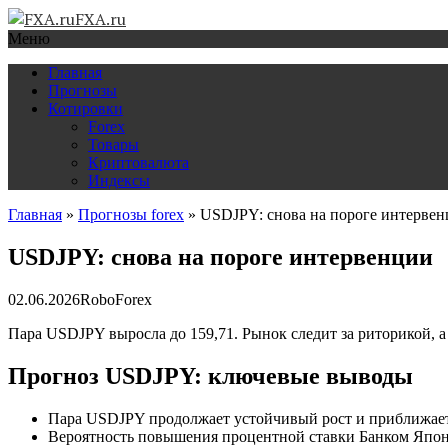
FXA.ru
Меню
Главная
Прогнозы
Котировки
Forex
Товары
Криптовалюта
Индексы
Главная
»
Прогнозы forex
»
USDJPY: снова на пороге интерве
USDJPY: снова на пороге интервенции
02.06.2026
RoboForex
Пара USDJPY выросла до 159,71. Рынок следит за риторикой, а 
Прогноз USDJPY: ключевые выводы
Пара USDJPY продолжает устойчивый рост и приближаетс
Вероятность повышения процентной ставки Банком Япон