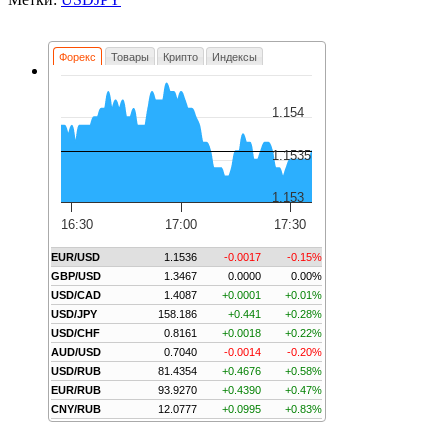
Форекс
Товары
Крипто
Индексы
1.154
1.1535
1.153
16:30
17:00
17:30
EUR/USD
1.1536
-0.0017
-0.15%
GBP/USD
1.3467
0.0000
0.00%
USD/CAD
1.4087
+0.0001
+0.01%
USD/JPY
158.186
+0.441
+0.28%
USD/CHF
0.8161
+0.0018
+0.22%
AUD/USD
0.7040
-0.0014
-0.20%
USD/RUB
81.4354
+0.4676
+0.58%
EUR/RUB
93.9270
+0.4390
+0.47%
CNY/RUB
12.0777
+0.0995
+0.83%