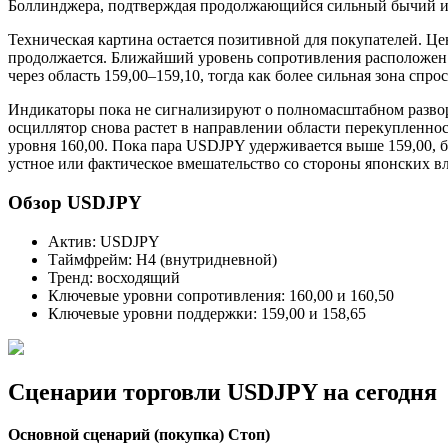
Боллинджера, подтверждая продолжающийся сильный бычий имп
Техническая картина остается позитивной для покупателей. 
продолжается. Ближайший уровень сопротивления расположен н
через область 159,00–159,10, тогда как более сильная зона спро
Индикаторы пока не сигнализируют о полномасштабном разворо
осциллятор снова растет в направлении области перекупленно
уровня 160,00. Пока пара USDJPY удерживается выше 159,00, 
устное или фактическое вмешательство со стороны японских вл
Обзор USDJPY
Актив: USDJPY
Таймфрейм: H4 (внутридневной)
Тренд: восходящий
Ключевые уровни сопротивления: 160,00 и 160,50
Ключевые уровни поддержки: 159,00 и 158,65
Сценарии торговли USDJPY на сегодня
Основной сценарий (покупка) Стоп)