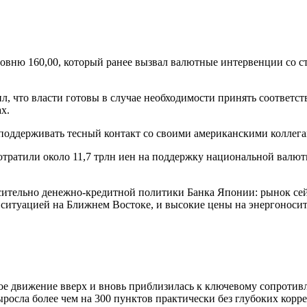
овню 160,00, который ранее вызвал валютные интервенции со ст
, что власти готовы в случае необходимости принять соответс
х.
оддерживать тесный контакт со своими американскими коллегам
тратили около 11,7 трлн иен на поддержку национальной валют
сительно денежно-кредитной политики Банка Японии: рынок се
 ситуацией на Ближнем Востоке, и высокие цены на энергоноси
е движение вверх и вновь приблизилась к ключевому сопротивл
росла более чем на 300 пунктов практически без глубоких корр