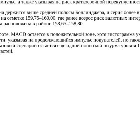
ульс, а также указывая на риск краткосрочной перекупленнос
Цена держится выше средней полосы Боллинджера, и серия более
а отметке 159,75–160,00, где ранее возрос риск валютных инт
са расположена в районе 158,65–158,80.
те. MACD остается в положительной зоне, хотя гистограмма ук
сти, указывая на продолжающийся импульс покупателей, но так
базовый сценарий остается еще одной попыткой штурма уровня 1
астей.