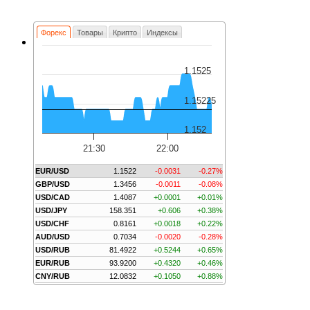
Форекс
Товары
Крипто
Индексы
1.1525
1.15225
1.152
21:30
22:00
EUR/USD
1.1522
-0.0031
-0.27%
GBP/USD
1.3456
-0.0011
-0.08%
USD/CAD
1.4087
+0.0001
+0.01%
USD/JPY
158.351
+0.606
+0.38%
USD/CHF
0.8161
+0.0018
+0.22%
AUD/USD
0.7034
-0.0020
-0.28%
USD/RUB
81.4922
+0.5244
+0.65%
EUR/RUB
93.9200
+0.4320
+0.46%
CNY/RUB
12.0832
+0.1050
+0.88%