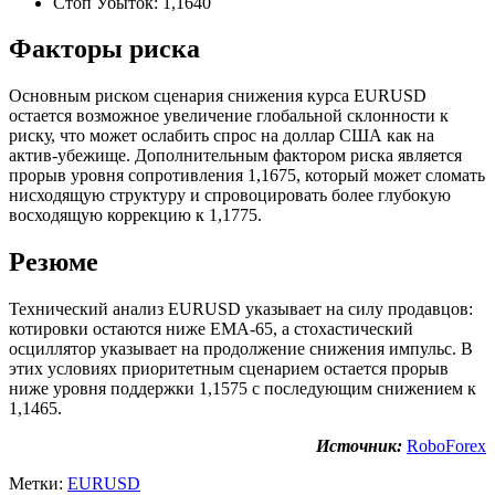
Стоп Убыток: 1,1640
Факторы риска
Основным риском сценария снижения курса EURUSD
остается возможное увеличение глобальной склонности к
риску, что может ослабить спрос на доллар США как на
актив-убежище. Дополнительным фактором риска является
прорыв уровня сопротивления 1,1675, который может сломать
нисходящую структуру и спровоцировать более глубокую
восходящую коррекцию к 1,1775.
Резюме
Технический анализ EURUSD указывает на силу продавцов:
котировки остаются ниже EMA-65, а стохастический
осциллятор указывает на продолжение снижения импульс. В
этих условиях приоритетным сценарием остается прорыв
ниже уровня поддержки 1,1575 с последующим снижением к
1,1465.
Источник:
RoboForex
Метки:
EURUSD