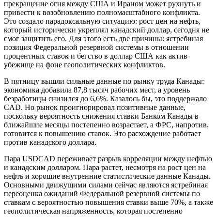
прекращение огня между США и Ираном может рухнуть и
привести к возобновлению полномасштабного конфликта.
Это создало парадоксальную ситуацию: рост цен на нефть,
который исторически укреплял канадский доллар, сегодня не
смог защитить его. Для этого есть две причины: ястребиная
позиция Федеральной резервной системы в отношении
процентных ставок и бегство в доллар США как актив-
убежище на фоне геополитических конфликтов.
В пятницу вышли сильные данные по рынку труда Канады:
экономика добавила 87,8 тысяч рабочих мест, а уровень
безработицы снизился до 6,6%. Казалось бы, это поддержало
CAD. Но рынок проигнорировал позитивные данные,
поскольку вероятность снижения ставки Банком Канады в
ближайшие месяцы постепенно возрастает, а ФРС, напротив,
готовится к повышению ставок. Это расхождение работает
против канадского доллара.
Пара USDCAD переживает разрыв корреляции между нефтью
и канадским долларом. Пара растет, несмотря на рост цен на
нефть и хорошие внутренние статистические данные Канады.
Основными движущими силами сейчас являются ястребиная
переоценка ожиданий Федеральной резервной системы по
ставкам с вероятностью повышения ставки выше 70%, а также
геополитическая напряженность, которая постепенно