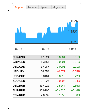
Форекс
Товары
Крипто
Индексы
1.1524
1.1522
1.152
07:00
07:30
08:00
EUR/USD
1.1524
+0.0001
+0.01%
GBP/USD
1.3454
+0.0001
+0.01%
USD/CAD
1.4087
+0.0001
+0.01%
USD/JPY
158.354
-0.079
-0.05%
USD/CHF
0.8161
+0.0018
+0.22%
AUD/USD
0.7027
-0.0003
-0.04%
USD/RUB
81.4922
+0.5244
+0.65%
EUR/RUB
93.9200
+0.4320
+0.46%
CNY/RUB
12.0832
+0.1050
+0.88%