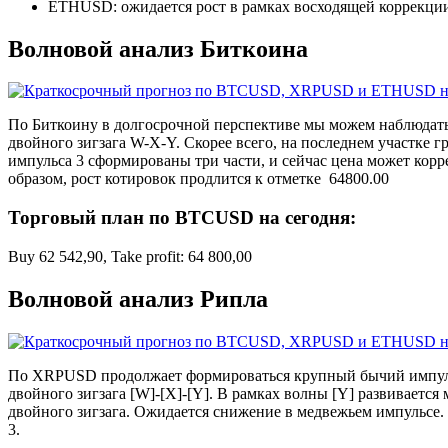
ETHUSD: ожидается рост в рамках восходящей коррекции
Волновой анализ Биткоина
По Биткоину в долгосрочной перспективе мы можем наблюдать п
двойного зигзага W-X-Y. Скорее всего, на последнем участке 
импульса 3 сформированы три части, и сейчас цена может корре
образом, рост котировок продлится к отметке 64800.00
Торговый план по BTCUSD на сегодня:
Buy 62 542,90, Take profit: 64 800,00
Волновой анализ Рипла
По XRPUSD продолжает формироваться крупный бычий импульс, 
двойного зигзага [W]-[X]-[Y]. В рамках волны [Y] развивается
двойного зигзага. Ожидается снижение в медвежьем импульсе. Ц
3.