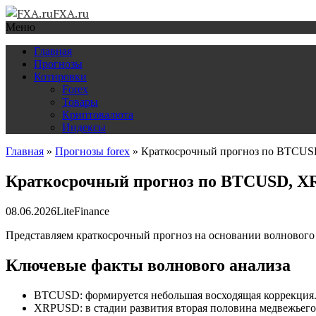
FXA.ru
Меню
Главная
Прогнозы
Котировки
Forex
Товары
Криптовалюта
Индексы
Главная
»
Прогнозы forex
»
Краткосрочный прогноз по BTCUS
Краткосрочный прогноз по BTCUSD, XR
08.06.2026
LiteFinance
Представляем краткосрочный прогноз на основании волнового
Ключевые факты волнового анализа
BTCUSD: формируется небольшая восходящая коррекция. Р
XRPUSD: в стадии развития вторая половина медвежьего 