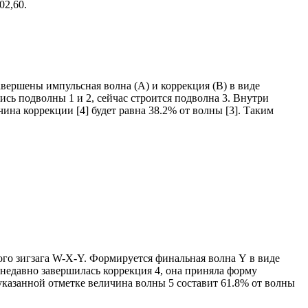
02,60.
вершены импульсная волна (A) и коррекция (B) в виде
ись подволны 1 и 2, сейчас строится подволна 3. Внутри
ина коррекции [4] будет равна 38.2% от волны [3]. Таким
го зигзага W-X-Y. Формируется финальная волна Y в виде
) недавно завершилась коррекция 4, она приняла форму
 указанной отметке величина волны 5 составит 61.8% от волны