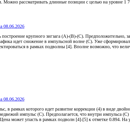
. Можно рассматривать длинные позиции с целью на уровне 1 7
остроение крупного зигзага (A)-(B)-(C). Предположительно, за
графика идет снижение в импульсной волне (C). Уже сформировал
ктироваться в рамках подволны [4]. Вполне возможно, что велич
в рамках которого идет развитие коррекции (4) в виде двойно
 медвежий импульс (C). Предполагается, что внутри импульса (C
ена может упасть в рамках подволн [4]-[5] к отметке 0.894. На