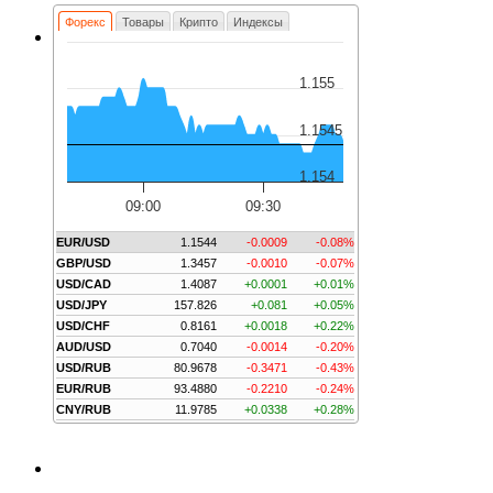
Форекс
Товары
Крипто
Индексы
1.155
1.1545
1.154
09:00
09:30
EUR/USD
1.1544
-0.0009
-0.08%
GBP/USD
1.3457
-0.0010
-0.07%
USD/CAD
1.4087
+0.0001
+0.01%
USD/JPY
157.826
+0.081
+0.05%
USD/CHF
0.8161
+0.0018
+0.22%
AUD/USD
0.7040
-0.0014
-0.20%
USD/RUB
80.9678
-0.3471
-0.43%
EUR/RUB
93.4880
-0.2210
-0.24%
CNY/RUB
11.9785
+0.0338
+0.28%