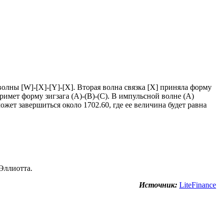
лны [W]-[X]-[Y]-[X]. Вторая волна связка [X] приняла форму
римет форму зигзага (A)-(B)-(C). В импульсной волне (A)
жет завершиться около 1702.60, где ее величина будет равна
Эллиотта.
Источник:
LiteFinance