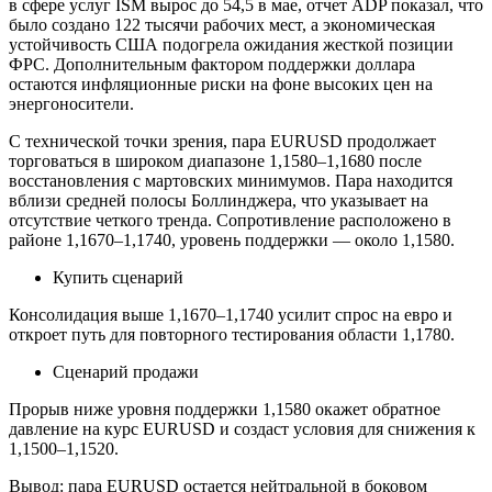
в сфере услуг ISM вырос до 54,5 в мае, отчет ADP показал, что
было создано 122 тысячи рабочих мест, а экономическая
устойчивость США подогрела ожидания жесткой позиции
ФРС. Дополнительным фактором поддержки доллара
остаются инфляционные риски на фоне высоких цен на
энергоносители.
С технической точки зрения, пара EURUSD продолжает
торговаться в широком диапазоне 1,1580–1,1680 после
восстановления с мартовских минимумов. Пара находится
вблизи средней полосы Боллинджера, что указывает на
отсутствие четкого тренда. Сопротивление расположено в
районе 1,1670–1,1740, уровень поддержки — около 1,1580.
Купить сценарий
Консолидация выше 1,1670–1,1740 усилит спрос на евро и
откроет путь для повторного тестирования области 1,1780.
Сценарий продажи
Прорыв ниже уровня поддержки 1,1580 окажет обратное
давление на курс EURUSD и создаст условия для снижения к
1,1500–1,1520.
Вывод: пара EURUSD остается нейтральной в боковом