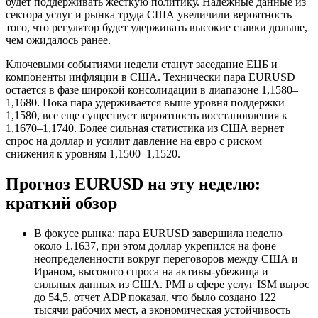
будет поддерживать жесткую политику. Надежные данные из
сектора услуг и рынка труда США увеличили вероятность
того, что регулятор будет удерживать высокие ставки дольше,
чем ожидалось ранее.
Ключевыми событиями недели станут заседание ЕЦБ и
компоненты инфляции в США. Технически пара EURUSD
остается в фазе широкой консолидации в диапазоне 1,1580–
1,1680. Пока пара удерживается выше уровня поддержки
1,1580, все еще существует вероятность восстановления к
1,1670–1,1740. Более сильная статистика из США вернет
спрос на доллар и усилит давление на евро с риском
снижения к уровням 1,1500–1,1520.
Прогноз EURUSD на эту неделю:
краткий обзор
В фокусе рынка: пара EURUSD завершила неделю
около 1,1637, при этом доллар укрепился на фоне
неопределенности вокруг переговоров между США и
Ираном, высокого спроса на активы-убежища и
сильных данных из США. PMI в сфере услуг ISM вырос
до 54,5, отчет ADP показал, что было создано 122
тысячи рабочих мест, а экономическая устойчивость