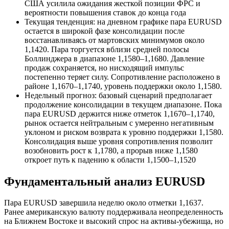
США усилила ожидания жесткой позиции ФРС и
вероятности повышения ставок до конца года
Текущая тенденция: на дневном графике пара EURUSD
остается в широкой фазе консолидации после
восстанавливаясь от мартовских минимумов около
1,1420. Пара торгуется вблизи средней полосы
Боллинджера в диапазоне 1,1580–1,1680. Давление
продаж сохраняется, но нисходящий импульс
постепенно теряет силу. Сопротивление расположено в
районе 1,1670–1,1740, уровень поддержки около 1,1580.
Недельный прогноз: базовый сценарий предполагает
продолжение консолидации в текущем диапазоне. Пока
пара EURUSD держится ниже отметок 1,1670–1,1740,
рынок остается нейтральным с умеренно негативным
уклоном и риском возврата к уровню поддержки 1,1580.
Консолидация выше уровня сопротивления позволит
возобновить рост к 1,1780, а прорыв ниже 1,1580
откроет путь к падению к области 1,1500–1,1520
Фундаментальный анализ EURUSD
Пара EURUSD завершила неделю около отметки 1,1637.
Ранее американскую валюту поддерживала неопределенность
на Ближнем Востоке и высокий спрос на активы-убежища, но