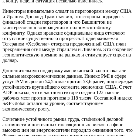
к концу недели ситуация несколько изменилась.
Инвесторы внимательно следят за переговорами между США
и Ираном. Дональд Трамп заявил, что стороны подходят к
финальной стадии переговоров и что Вашингтон не
заинтересован в возвращении к полномасштабному
конфликту. Однако иранские официальные лица отмечают
отсутствие существенного прогресса. Поддерживаемая
Тегераном «Хезболла» отвергла предложенный США план
прекращения огня между Израилем и Ливаном. Это сохраняет
геополитическую премию на рынках и стимулирует спрос на
доллар.
Дополнительную поддержку американской валюте оказали
сильные макроэкономические данные. Индекс PMI в сфере
услуг ISM вырос до 54,5 в мае против 53,6 ранее, подтверждая
устойчивость крупнейшего сегмента экономики США. Отчет
ADP показал, что в частном секторе создано 122 тысячи
рабочих мест против прогноза в 118 тысяч. Составной индекс
S&P Global остался на уровне, соответствующем
экономическому росту.
Сочетание устойчивого рынка труда, стабильной деловой
активности и постоянных инфляционных рисков на фоне
высоких цен на энергоносители породило ожидания того, что
Федеральная резервная система может сохранить жесткую