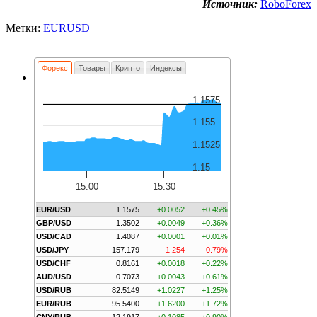
Источник:
RoboForex
Метки:
EURUSD
Форекс
Товары
Крипто
Индексы
1.1575
1.155
1.1525
1.15
15:00
15:30
EUR/USD
1.1575
+0.0052
+0.45%
GBP/USD
1.3502
+0.0049
+0.36%
USD/CAD
1.4087
+0.0001
+0.01%
USD/JPY
157.179
-1.254
-0.79%
USD/CHF
0.8161
+0.0018
+0.22%
AUD/USD
0.7073
+0.0043
+0.61%
USD/RUB
82.5149
+1.0227
+1.25%
EUR/RUB
95.5400
+1.6200
+1.72%