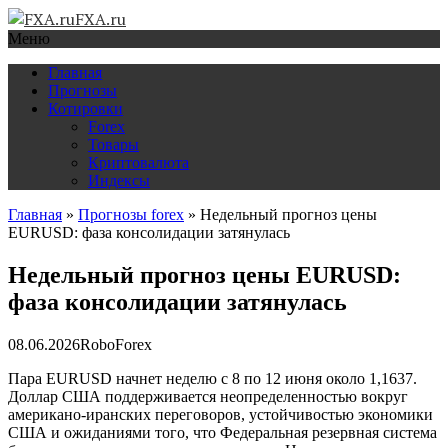
FXA.ru
Меню
Главная
Прогнозы
Котировки
Forex
Товары
Криптовалюта
Индексы
Главная
»
Прогнозы forex
»
Недельный прогноз цены
EURUSD: фаза консолидации затянулась
Недельный прогноз цены EURUSD:
фаза консолидации затянулась
08.06.2026
RoboForex
Пара EURUSD начнет неделю с 8 по 12 июня около 1,1637.
Доллар США поддерживается неопределенностью вокруг
американо-иранских переговоров, устойчивостью экономики
США и ожиданиями того, что Федеральная резервная система