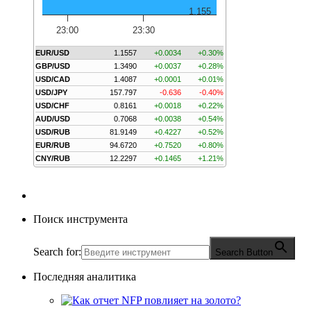
1.155
23:00
23:30
EUR/USD
1.1557
+0.0034
+0.30%
GBP/USD
1.3490
+0.0037
+0.28%
USD/CAD
1.4087
+0.0001
+0.01%
USD/JPY
157.797
-0.636
-0.40%
USD/CHF
0.8161
+0.0018
+0.22%
AUD/USD
0.7068
+0.0038
+0.54%
USD/RUB
81.9149
+0.4227
+0.52%
EUR/RUB
94.6720
+0.7520
+0.80%
CNY/RUB
12.2297
+0.1465
+1.21%
Поиск инструмента
Search for:
Search Button
Последняя аналитика