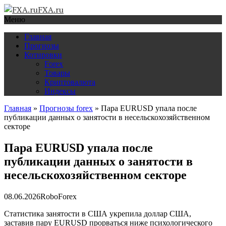
FXA.ru
Меню
Главная
Прогнозы
Котировки
Forex
Товары
Криптовалюта
Индексы
Главная
»
Прогнозы forex
»
Пара EURUSD упала после
публикации данных о занятости в несельскохозяйственном
секторе
Пара EURUSD упала после
публикации данных о занятости в
несельскохозяйственном секторе
08.06.2026
RoboForex
Статистика занятости в США укрепила доллар США,
заставив пару EURUSD прорваться ниже психологического