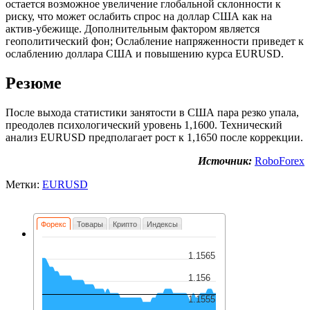
остается возможное увеличение глобальной склонности к
риску, что может ослабить спрос на доллар США как на
актив-убежище. Дополнительным фактором является
геополитический фон; Ослабление напряженности приведет к
ослаблению доллара США и повышению курса EURUSD.
Резюме
После выхода статистики занятости в США пара резко упала,
преодолев психологический уровень 1,1600. Технический
анализ EURUSD предполагает рост к 1,1650 после коррекции.
Источник:
RoboForex
Метки:
EURUSD
Форекс
Товары
Крипто
Индексы
1.1565
1.156
1.1555