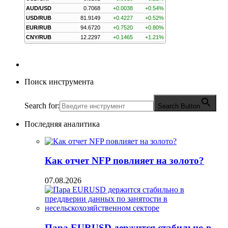
AUD/USD
0.7068
+0.0038
+0.54%
USD/RUB
81.9149
+0.4227
+0.52%
EUR/RUB
94.6720
+0.7520
+0.80%
CNY/RUB
12.2297
+0.1465
+1.21%
Поиск инструмента
Search for:
Search Button
Последняя аналитика
Как отчет NFP повлияет на золото?
07.08.2026
Пара EURUSD держится стабильно в