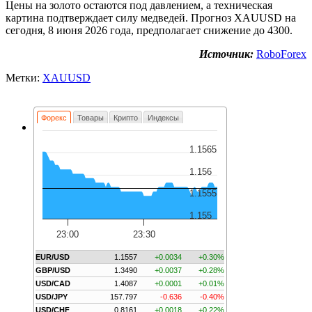
Цены на золото остаются под давлением, а техническая
картина подтверждает силу медведей. Прогноз XAUUSD на
сегодня, 8 июня 2026 года, предполагает снижение до 4300.
Источник:
RoboForex
Метки:
XAUUSD
Форекс
Товары
Крипто
Индексы
1.1565
1.156
1.1555
1.155
23:00
23:30
EUR/USD
1.1557
+0.0034
+0.30%
GBP/USD
1.3490
+0.0037
+0.28%
USD/CAD
1.4087
+0.0001
+0.01%
USD/JPY
157.797
-0.636
-0.40%
USD/CHF
0.8161
+0.0018
+0.22%