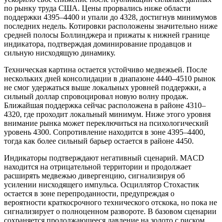
по рынку труда США. Цены прорвались ниже области
поддержки 4395–4400 и упали до 4328, достигнув минимумов
последних недель. Котировки расположены значительно ниже
средней полосы Боллинджера и прижаты к нижней границе
индикатора, подтверждая доминирование продавцов и
сильную нисходящую динамику.
Техническая картина остается устойчиво медвежьей. После
нескольких дней консолидации в диапазоне 4440–4510 рынок
не смог удержаться выше локальных уровней поддержки, а
сильный доллар спровоцировал новую волну продаж.
Ближайшая поддержка сейчас расположена в районе 4310–
4320, где проходит локальный минимум. Ниже этого уровня
внимание рынка может переключиться на психологический
уровень 4300. Сопротивление находится в зоне 4395–4400,
тогда как более сильный барьер остается в районе 4450.
Индикаторы подтверждают негативный сценарий. MACD
находится на отрицательной территории и продолжает
расширять медвежью дивергенцию, сигнализируя об
усилении нисходящего импульса. Осциллятор Стохастик
остается в зоне перепроданности, предупреждая о
вероятности краткосрочного технического отскока, но пока не
сигнализирует о полноценном развороте. В базовом сценарии
сохраняется продолжающееся давление на золото с риском