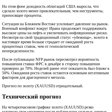
На этом фоне доходность облигаций США выросла, что
сделало золото менее привлекательным, чем инструменты,
приносящие проценты.
Ситуация на Ближнем Востоке усиливает давление на рынок.
Военный конфликт вокруг Ирана продолжает поддерживать
высокие цены на нефть и увеличивать инфляционные риски.
Несмотря на свой традиционный статус «убежища», золото в
настоящее время больше страдает от ожиданий роста
процентных ставок, чем от геополитической
неопределенности.
После публикации NFP рынок пересмотрел вероятность
повышения ставки ФРС в декабре в сторону повышения
примерно до 70%. Неделей ранее этот показатель был ближе к
50%. Ожидания роста ставок остаются основным негативным
фактором для драгоценного металла.
Прогноз по золоту (XAUUSD) отрицательный.
Технический прогноз
На четырехчасовом графике золото (XAUUSD) резко
ускорило свое снижение после публикации сильных данных