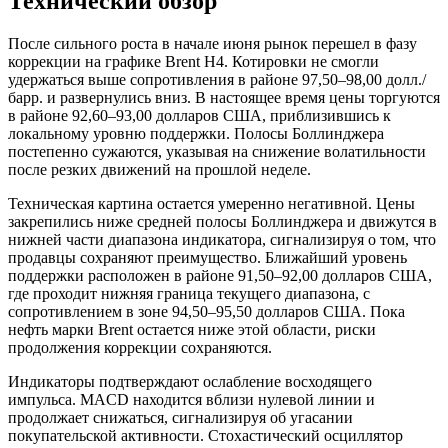
Технический обзор
После сильного роста в начале июня рынок перешел в фазу
коррекции на графике Brent H4. Котировки не смогли
удержаться выше сопротивления в районе 97,50–98,00 долл./
барр. и развернулись вниз. В настоящее время цены торгуются
в районе 92,60–93,00 долларов США, приблизившись к
локальному уровню поддержки. Полосы Боллинджера
постепенно сужаются, указывая на снижение волатильности
после резких движений на прошлой неделе.
Техническая картина остается умеренно негативной. Цены
закрепились ниже средней полосы Боллинджера и движутся в
нижней части диапазона индикатора, сигнализируя о том, что
продавцы сохраняют преимущество. Ближайший уровень
поддержки расположен в районе 91,50–92,00 долларов США,
где проходит нижняя граница текущего диапазона, с
сопротивлением в зоне 94,50–95,50 долларов США. Пока
нефть марки Brent остается ниже этой области, риски
продолжения коррекции сохраняются.
Индикаторы подтверждают ослабление восходящего
импульса. MACD находится вблизи нулевой линии и
продолжает снижаться, сигнализируя об угасании
покупательской активности. Стохастический осциллятор