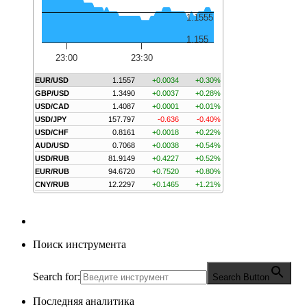
1.1555
1.155
23:00
23:30
EUR/USD
1.1557
+0.0034
+0.30%
GBP/USD
1.3490
+0.0037
+0.28%
USD/CAD
1.4087
+0.0001
+0.01%
USD/JPY
157.797
-0.636
-0.40%
USD/CHF
0.8161
+0.0018
+0.22%
AUD/USD
0.7068
+0.0038
+0.54%
USD/RUB
81.9149
+0.4227
+0.52%
EUR/RUB
94.6720
+0.7520
+0.80%
CNY/RUB
12.2297
+0.1465
+1.21%
Поиск инструмента
Search for:
Search Button
Последняя аналитика