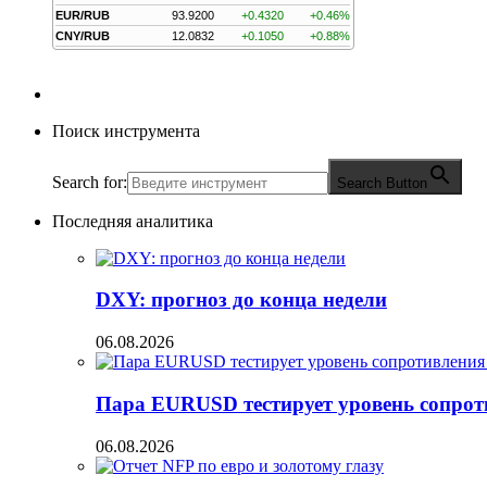
EUR/RUB
93.9200
+0.4320
+0.46%
CNY/RUB
12.0832
+0.1050
+0.88%
Поиск инструмента
Search for:
Search Button
Последняя аналитика
DXY: прогноз до конца недели
06.08.2026
Пара EURUSD тестирует уровень сопрот
06.08.2026