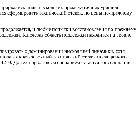
ы прорвались ниже нескольких промежуточных уровней
ется сформировать технический отскок, но цены по-прежнему
к.
в продолжается, и любые попытки восстановления по-прежнему
оддержки. Ключевая область поддержки находится на уровне
лизировать о доминировании нисходящей динамики, хотя
дполагая краткосрочный технический отскок после резкого
4210. До тех пор базовым сценарием остается консолидация с