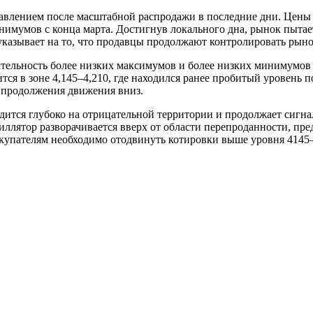
давлением после масштабной распродажи в последние дни. Цен
нимумов с конца марта. Достигнув локального дна, рынок пыта
указывает на то, что продавцы продолжают контролировать рыно
вательность более низких максимумов и более низких минимумо
я в зоне 4,145–4,210, где находился ранее пробитый уровень п
и продолжения движения вниз.
тся глубоко на отрицательной территории и продолжает сигна
ллятор разворачивается вверх от области перепроданности, пре
окупателям необходимо отодвинуть котировки выше уровня 4145–