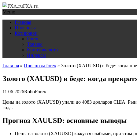
FXA.ru
Меню
Главная
Прогнозы
Котировки
Forex
Товары
Криптовалюта
Индексы
Главная
»
Прогнозы forex
»
Золото (XAUUSD) в беде: когда пр
Золото (XAUUSD) в беде: когда прекрат
11.06.2026
RoboForex
Цены на золото (XAUUSD) упали до 4083 долларов США. Рынок 
года.
Прогноз XAUUSD: основные выводы
Цены на золото (XAUUSD) кажутся слабыми, при этом