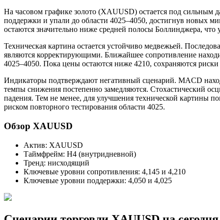
На часовом графике золото (XAUUSD) остается под сильным 
поддержки и упали до области 4025–4050, достигнув новых ми
остаются значительно ниже средней полосы Боллинджера, что 
Техническая картина остается устойчиво медвежьей. Последо
являются корректирующими. Ближайшее сопротивление находитс
4025–4050. Пока цены остаются ниже 4210, сохраняются риск
Индикаторы подтверждают негативный сценарий. MACD находи
темпы снижения постепенно замедляются. Стохастический осци
падения. Тем не менее, для улучшения технической картины п
риском повторного тестирования области 4025.
Обзор XAUUSD
Актив: XAUUSD
Таймфрейм: H4 (внутридневной)
Тренд: нисходящий
Ключевые уровни сопротивления: 4,145 и 4,210
Ключевые уровни поддержки: 4,050 и 4,025
Сценарии торговли XAUUSD на сегодня