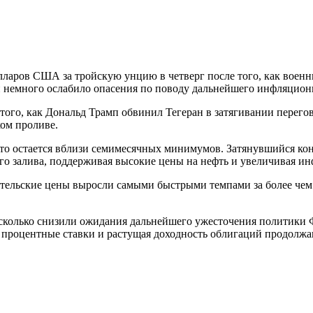
лларов США за тройскую унцию в четверг после того, как воен
и немного ослабило опасения по поводу дальнейшего инфляцион
ого, как Дональд Трамп обвинил Тегеран в затягивании перего
ом проливе.
ото остается вблизи семимесячных минимумов. Затянувшийся ко
го залива, поддерживая высокие цены на нефть и увеличивая и
ельские цены выросли самыми быстрыми темпами за более чем 
сколько снизили ожидания дальнейшего ужесточения политики 
 процентные ставки и растущая доходность облигаций продолжаю