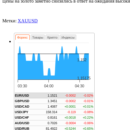
Цены на золото заметно снизились в ответ на ожидания высок
Метки:
XAUUSD
Форекс
Товары
Крипто
Индексы
1.152
1.15175
03:30
04:00
04:30
EUR/USD
1.1521
-0.0002
-0.02%
GBP/USD
1.3451
-0.0002
-0.01%
USD/CAD
1.4087
+0.0001
+0.01%
USD/JPY
158.314
-0.119
-0.08%
USD/CHF
0.8161
+0.0018
+0.22%
AUD/USD
0.7026
-0.0004
-0.06%
USD/RUB
81.4922
+0.5244
+0.65%