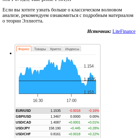
Если вы хотите узнать больше о классическом волновом
анализе, рекомендуем ознакомиться с подробным материалом
о теории Эллиотта.
Источник:
LiteFinance
Форекс
Товары
Крипто
Индексы
1.154
1.1535
1.153
16:30
17:00
EUR/USD
1.1535
-0.0018
-0.16%
GBP/USD
1.3467
0.0000
0.00%
USD/CAD
1.4087
+0.0001
+0.01%
USD/JPY
158.190
+0.445
+0.28%
USD/CHF
0.8161
+0.0018
+0.22%