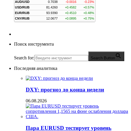
AUD/USD
0.7038
-0.0016
-0.23%
USD/RUB
81.4260
+0.4582
+0.57%
EUR/RUB
93.9390
+0.4510
+0.48%
CNY/RUB
12.0677
+0.0895
+0.75%
Поиск инструмента
Search for:
Search Button
Последняя аналитика
DXY: прогноз до конца недели
06.08.2026
Пара EURUSD тестирует уровень