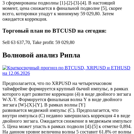
3 сформированы подволны [1]-[2]-[3]-[4]. В настоящий
момент, цена снижается в финальной подволне [5], скорее
всего, котировки упадут к минимуму 59 029,80. Затем
ожидается коррекция.
Торговый план по BTCUSD на сегодня:
Sell 63 637,70, Take profit: 59 029,80
Волновой анализ Рипла
Предполагается, что по XRPUSD на четырехчасовом
таймфрейме формируется крупный бычий импульс, в рамках
которого идет развитие коррекции (4) в виде двойного зигзага
W-X-Y. Формируется финальная волна Y в виде двойного
зигзага [W]-[X]-[Y]. В рамках волны [Y]
развивается медвежий импульс (C). Предполагается, что
внутри импульса (C) недавно завершилась коррекция 4 в виде
двойного зигзага. Ожидается снижение в медвежьем импульсе
5. Цена может упасть в рамках подволн [4]-[5] к отметке 0,894.
На данном уровне величина волны 5 составит 61.8% от волны