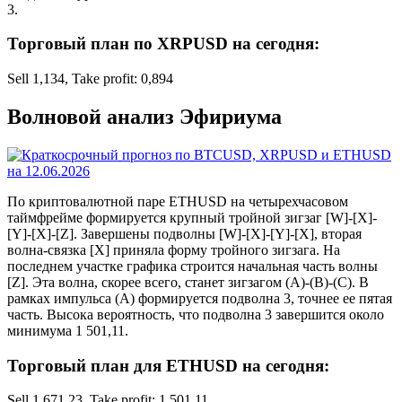
3.
Торговый план по XRPUSD на сегодня:
Sell 1,134, Take profit: 0,894
Волновой анализ Эфириума
По криптовалютной паре ETHUSD на четырехчасовом
таймфрейме формируется крупный тройной зигзаг [W]-[X]-
[Y]-[X]-[Z]. Завершены подволны [W]-[X]-[Y]-[X], вторая
волна-связка [X] приняла форму тройного зигзага. На
последнем участке графика строится начальная часть волны
[Z]. Эта волна, скорее всего, станет зигзагом (A)-(B)-(C). В
рамках импульса (A) формируется подволна 3, точнее ее пятая
часть. Высока вероятность, что подволна 3 завершится около
минимума 1 501,11.
Торговый план для ETHUSD на сегодня:
Sell 1 671,23, Take profit: 1 501,11