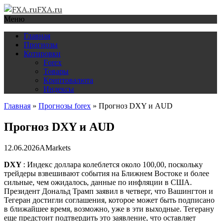
FXA.ru
Меню
Главная
Прогнозы
Котировки
Forex
Товары
Криптовалюта
Индексы
Главная
»
Прогнозы forex
»
Прогноз DXY и AUD
Прогноз DXY и AUD
12.06.2026
AMarkets
DXY
: Индекс доллара колеблется около 100,00, поскольку
трейдеры взвешивают события на Ближнем Востоке и более
сильные, чем ожидалось, данные по инфляции в США.
Президент Дональд Трамп заявил в четверг, что Вашингтон и
Тегеран достигли соглашения, которое может быть подписано
в ближайшее время, возможно, уже в эти выходные. Тегерану
еще предстоит подтвердить это заявление, что оставляет