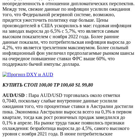
неопределенность в отношении дипломатических перспектив.
Между тем, свежие данные по инфляции усилили ожидания
того, что Федеральной резервной системе, возможно,
придется ужесточить политику еще больше. Цены
производителей в США ускорились в мае: годовая инфляция
на заводах выросла до 6,5% с 5,7%, что является самым
высоким показателем с ноября 2022 года. Более ранние
данные показали, что потребительская инфляция выросла до
4,2%, что является трехлетним максимумом. Более сильный
инфляционный фон увеличил предполагаемые рынком шансы
на очередное повышение ставки ФРС выше 60%, что
поддержало бычий импульс доллара.
КУПИТЬ СТОП 100,00 TP 100,60 SL 99,80
AUD/USD
: Пара AUD/USD торговалась около отметки
0,7040, поскольку слабые внутренние данные усилили
ожидания того, что процентные ставки в Австралии достигли
пика. Экономика Австралии выросла всего на 0,3% в первом
квартале, тогда как рост розничных продаж замедлился до
0,1% в апреле. На рынке труда также появились признаки
охлаждения: безработица выросла до 4,5%, самого высокого
уровня с ноября 2021 года. В июне потребительские