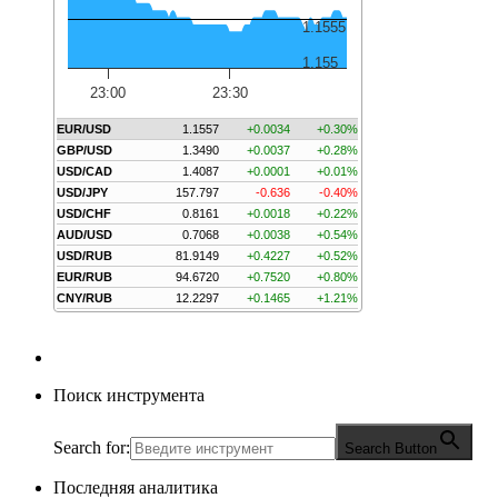
1.1555
1.155
23:00
23:30
EUR/USD
1.1557
+0.0034
+0.30%
GBP/USD
1.3490
+0.0037
+0.28%
USD/CAD
1.4087
+0.0001
+0.01%
USD/JPY
157.797
-0.636
-0.40%
USD/CHF
0.8161
+0.0018
+0.22%
AUD/USD
0.7068
+0.0038
+0.54%
USD/RUB
81.9149
+0.4227
+0.52%
EUR/RUB
94.6720
+0.7520
+0.80%
CNY/RUB
12.2297
+0.1465
+1.21%
Поиск инструмента
Search for:
Search Button
Последняя аналитика