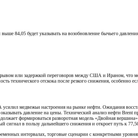
выше 84,05 будет указывать на возобновление бычьего давления
рывом или задержкой переговоров между США и Ираном, что мо
сть технического отскока после резкого снижения, особенно ес
 усилил медвежьи настроения на рынке нефти. Ожидания восст
т оказывать давление на цены. Технический анализ нефти Bren
одолжает формироваться разворотная модель «Двойная вершина»
 сигнал в пользу дальнейшего снижения и откроет путь к 77,5
временных интервалах, торговые сценарии с конкретными уровня