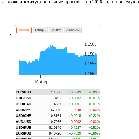
а также институциональные прогнозы на 2026 год и последую
Форекс
Товары
Крипто
Индексы
1.1565
1.156
1.1555
1.155
10 Aug
EUR/USD
1.1560
+0.0003
+0.03%
GBP/USD
1.3492
+0.0002
+0.01%
USD/CAD
1.4087
+0.0001
+0.01%
USD/JPY
157.749
-0.048
-0.03%
USD/CHF
0.8161
+0.0018
+0.22%
AUD/USD
0.7066
-0.0002
-0.03%
USD/RUB
81.9149
+0.4227
+0.52%
EUR/RUB
94.6720
+0.7520
+0.80%