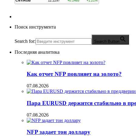
CNY/RUB
12.2297
+0.1465
+1.21%
Поиск инструмента
Search for:
Search Button
Последняя аналитика
Как отчет NFP повлияет на золото?
07.08.2026
Пара EURUSD держится стабильно в пред
07.08.2026
NFP задает тон доллару