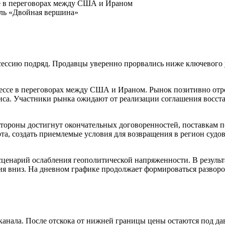
се в переговорах между США и Ираном
ель «Двойная вершина»
сессию подряд. Продавцы уверенно прорвались ниже ключевого 
ессе в переговорах между США и Ираном. Рынок позитивно от
са. Участники рынка ожидают от реализации соглашения восста
стороны достигнут окончательных договоренностей, поставкам п
та, создать приемлемые условия для возвращения в регион судо
ценарий ослабления геополитической напряженности. В результа
ия вниз. На дневном графике продолжает формироваться разворо
анала. После отскока от нижней границы цены остаются под да