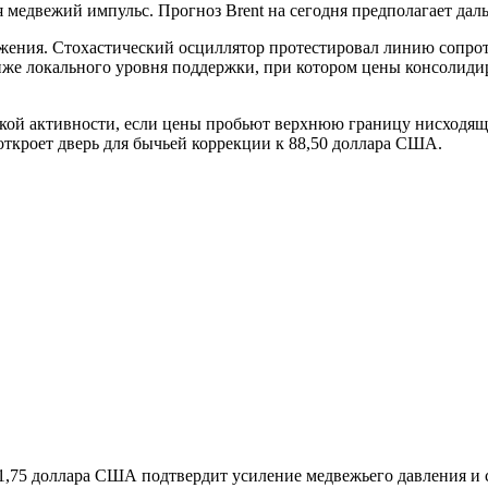
двежий импульс. Прогноз Brent на сегодня предполагает дальн
ижения. Стохастический осциллятор протестировал линию сопро
же локального уровня поддержки, при котором цены консолиди
кой активности, если цены пробьют верхнюю границу нисходяще
ткроет дверь для бычьей коррекции к 88,50 доллара США.
,75 доллара США подтвердит усиление медвежьего давления и с