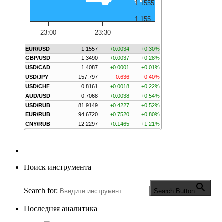
1.1555
1.155
23:00
23:30
EUR/USD
1.1557
+0.0034
+0.30%
GBP/USD
1.3490
+0.0037
+0.28%
USD/CAD
1.4087
+0.0001
+0.01%
USD/JPY
157.797
-0.636
-0.40%
USD/CHF
0.8161
+0.0018
+0.22%
AUD/USD
0.7068
+0.0038
+0.54%
USD/RUB
81.9149
+0.4227
+0.52%
EUR/RUB
94.6720
+0.7520
+0.80%
CNY/RUB
12.2297
+0.1465
+1.21%
Поиск инструмента
Search for:
Search Button
Последняя аналитика